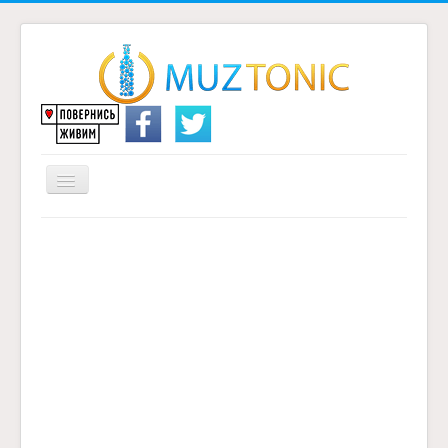
Перемикач
навігації
Головна
Надіслати переклад