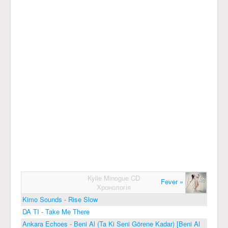
Kylie Minogue CD
Fever »
Хронологія
Kimo Sounds - Rise Slow
DA TI - Take Me There
Ankara Echoes - Beni Al (Ta Ki Seni Görene Kadar) [Beni Al