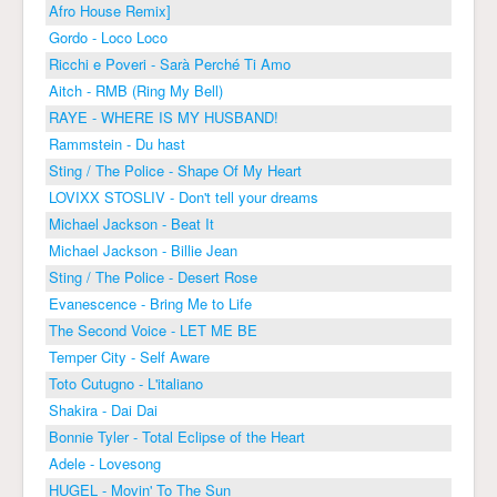
Afro House Remix]
Gordo - Loco Loco
Ricchi e Poveri - Sarà Perché Ti Amo
Aitch - RMB (Ring My Bell)
RAYE - WHERE IS MY HUSBAND!
Rammstein - Du hast
Sting / The Police - Shape Of My Heart
LOVIXX STOSLIV - Don't tell your dreams
Michael Jackson - Beat It
Michael Jackson - Billie Jean
Sting / The Police - Desert Rose
Evanescence - Bring Me to Life
The Second Voice - LET ME BE
Temper City - Self Aware
Toto Cutugno - L'italiano
Shakira - Dai Dai
Bonnie Tyler - Total Eclipse of the Heart
Adele - Lovesong
HUGEL - Movin' To The Sun