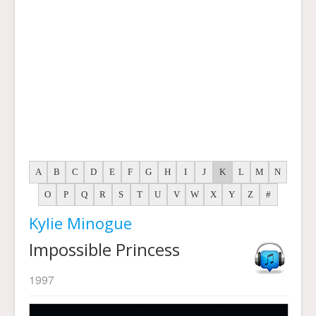
A
B
C
D
E
F
G
H
I
J
K
L
M
N
O
P
Q
R
S
T
U
V
W
X
Y
Z
#
Kylie Minogue
Impossible Princess
1997