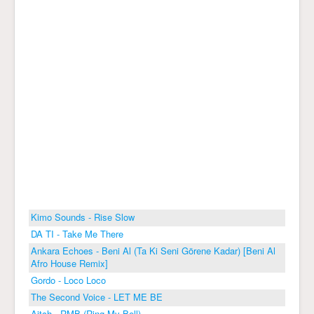
Kimo Sounds - Rise Slow
DA TI - Take Me There
Ankara Echoes - Beni Al (Ta Ki Seni Görene Kadar) [Beni Al
Afro House Remix]
Gordo - Loco Loco
The Second Voice - LET ME BE
Aitch - RMB (Ring My Bell)