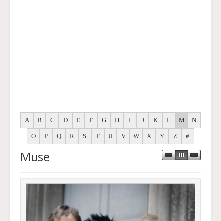
A
B
C
D
E
F
G
H
I
J
K
L
M
N
O
P
Q
R
S
T
U
V
W
X
Y
Z
#
Muse