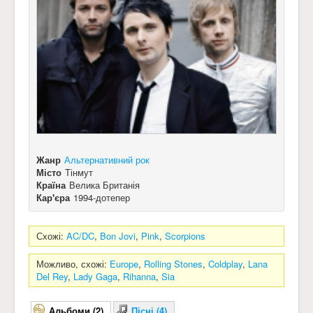
Жанр
Альтернативний рок
Місто
Тінмут
Країна
Велика Британія
Кар'єра
1994-дотепер
Схожі:
AC/DC
,
Bon Jovi
,
Pink
,
Scorpions
Можливо, схожі:
Europe
,
Rolling Stones
,
Coldplay
,
Lana
Del Rey
,
Lady Gaga
,
Rihanna
,
Sia
Альбоми (2)
Пісні (4)