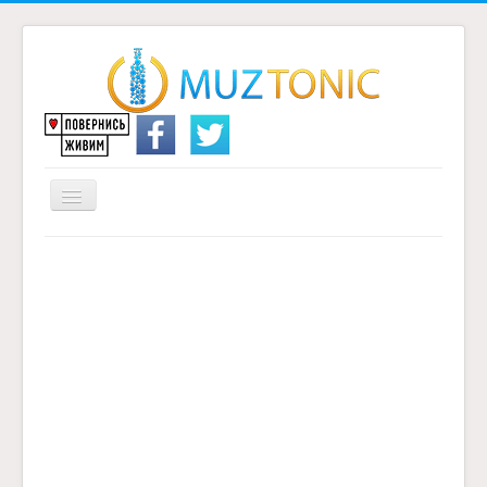
Перемикач
навігації
Головна
Надіслати переклад