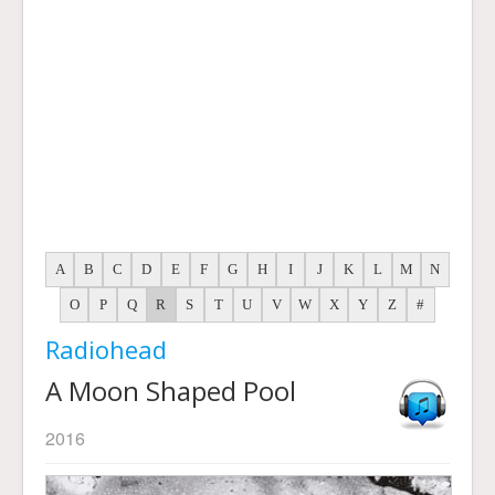
A
B
C
D
E
F
G
H
I
J
K
L
M
N
O
P
Q
R
S
T
U
V
W
X
Y
Z
#
Radiohead
A Moon Shaped Pool
2016