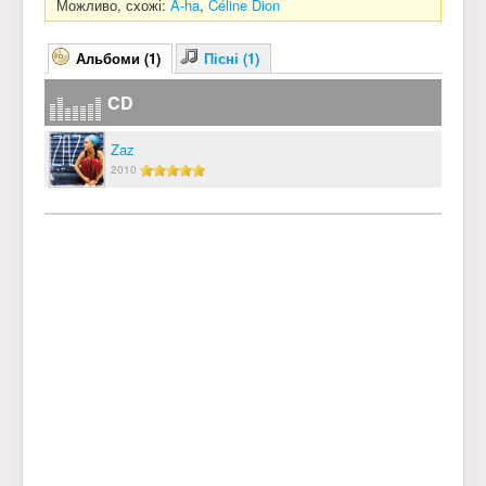
Можливо, схожі:
A-ha
,
Céline Dion
Альбоми (1)
Пісні (1)
CD
Zaz
2010