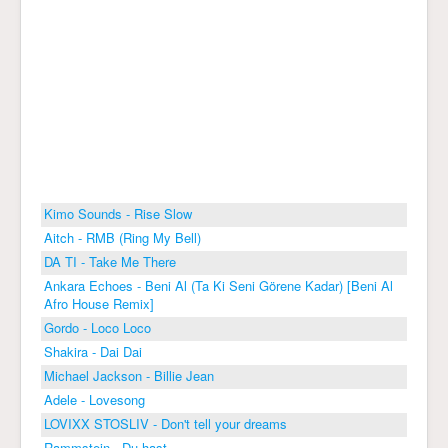
Kimo Sounds - Rise Slow
Aitch - RMB (Ring My Bell)
DA TI - Take Me There
Ankara Echoes - Beni Al (Ta Ki Seni Görene Kadar) [Beni Al
Afro House Remix]
Gordo - Loco Loco
Shakira - Dai Dai
Michael Jackson - Billie Jean
Adele - Lovesong
LOVIXX STOSLIV - Don't tell your dreams
Rammstein - Du hast