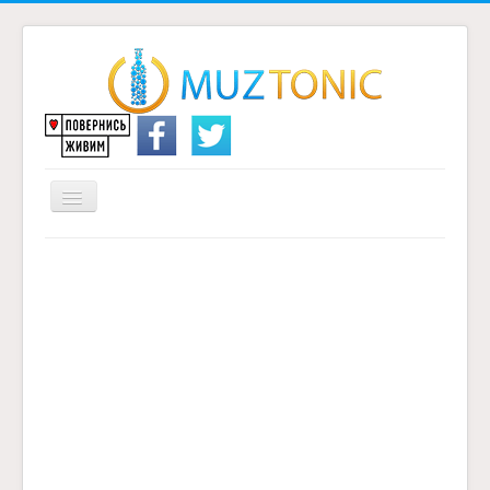
Перемикач
навігації
Головна
Надіслати переклад