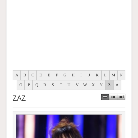
A
B
C
D
E
F
G
H
I
J
K
L
M
N
O
P
Q
R
S
T
U
V
W
X
Y
Z
#
ZAZ