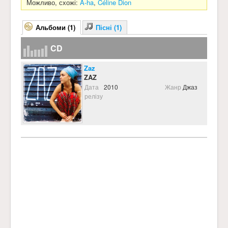
Можливо, схожі:
A-ha
,
Céline Dion
Альбоми (1)
Пісні (1)
CD
Zaz
ZAZ
Дата
2010
Жанр
Джаз
релізу