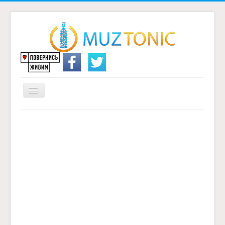
Перемикач
навігації
Головна
Надіслати переклад