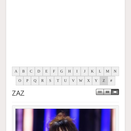
A
B
C
D
E
F
G
H
I
J
K
L
M
N
O
P
Q
R
S
T
U
V
W
X
Y
Z
#
ZAZ