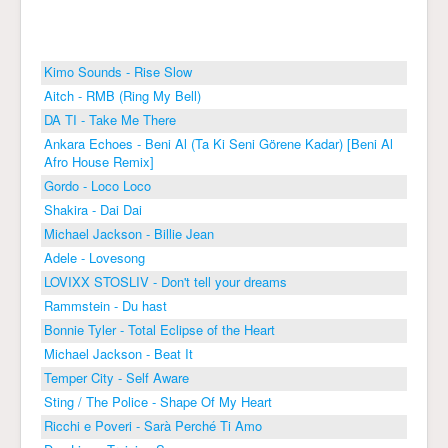
Kimo Sounds - Rise Slow
Aitch - RMB (Ring My Bell)
DA TI - Take Me There
Ankara Echoes - Beni Al (Ta Ki Seni Görene Kadar) [Beni Al
Afro House Remix]
Gordo - Loco Loco
Shakira - Dai Dai
Michael Jackson - Billie Jean
Adele - Lovesong
LOVIXX STOSLIV - Don't tell your dreams
Rammstein - Du hast
Bonnie Tyler - Total Eclipse of the Heart
Michael Jackson - Beat It
Temper City - Self Aware
Sting / The Police - Shape Of My Heart
Ricchi e Poveri - Sarà Perché Ti Amo