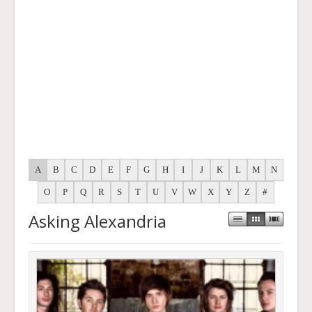
A
B
C
D
E
F
G
H
I
J
K
L
M
N
O
P
Q
R
S
T
U
V
W
X
Y
Z
#
Asking Alexandria