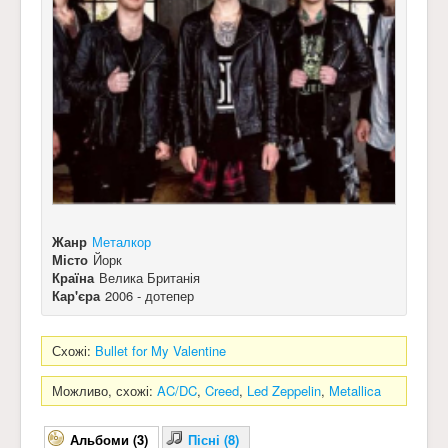
Жанр
Металкор
Місто
Йорк
Країна
Велика Британія
Кар'єра
2006 - дотепер
Схожі:
Bullet for My Valentine
Можливо, схожі:
AC/DC
,
Creed
,
Led Zeppelin
,
Metallica
Альбоми (3)
Пісні (8)