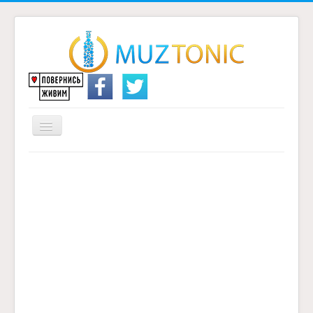
Перемикач
навігації
Головна
Надіслати переклад