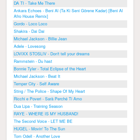
DA TI - Take Me There
Ankara Echoes - Beni Al (Ta Ki Seni Görene Kadar) [Beni Al
Afro House Remix]
Gordo - Loco Loco
Shakira - Dai Dai
Michael Jackson - Billie Jean
Adele - Lovesong
LOVIXX STOSLIV - Don't tell your dreams
Rammstein - Du hast
Bonnie Tyler - Total Eclipse of the Heart
Michael Jackson - Beat It
Temper City - Self Aware
Sting / The Police - Shape Of My Heart
Ricchi e Poveri - Sarà Perché Ti Amo
Dua Lipa - Training Season
RAYE - WHERE IS MY HUSBAND!
The Second Voice - LET ME BE
HUGEL - Movin' To The Sun
Tom Odell - Another Love