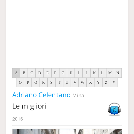
A
B
C
D
E
F
G
H
I
J
K
L
M
N
O
P
Q
R
S
T
U
V
W
X
Y
Z
#
Adriano Celentano
Mina
Le migliori
2016