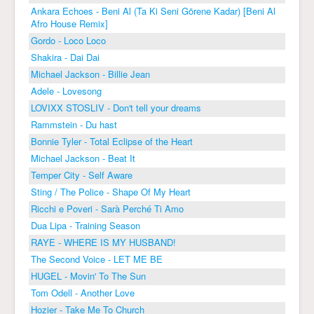
Ankara Echoes - Beni Al (Ta Ki Seni Görene Kadar) [Beni Al
Afro House Remix]
Gordo - Loco Loco
Shakira - Dai Dai
Michael Jackson - Billie Jean
Adele - Lovesong
LOVIXX STOSLIV - Don't tell your dreams
Rammstein - Du hast
Bonnie Tyler - Total Eclipse of the Heart
Michael Jackson - Beat It
Temper City - Self Aware
Sting / The Police - Shape Of My Heart
Ricchi e Poveri - Sarà Perché Ti Amo
Dua Lipa - Training Season
RAYE - WHERE IS MY HUSBAND!
The Second Voice - LET ME BE
HUGEL - Movin' To The Sun
Tom Odell - Another Love
Hozier - Take Me To Church