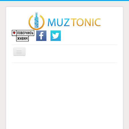
Перемикач
навігації
Головна
Надіслати переклад