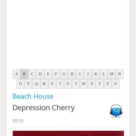
A
B
C
D
E
F
G
H
I
J
K
L
M
N
O
P
Q
R
S
T
U
V
W
X
Y
Z
#
Beach House
Depression Cherry
2015