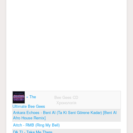
« The
Bee Gees CD
Хронологія
Ultimate Bee Gees
Ankara Echoes - Beni Al (Ta Ki Seni Görene Kadar) [Beni Al
Afro House Remix]
Aitch - RMB (Ring My Bell)
DA TI - Take Me There