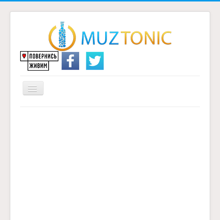
Перемикач
навігації
Головна
Надіслати переклад