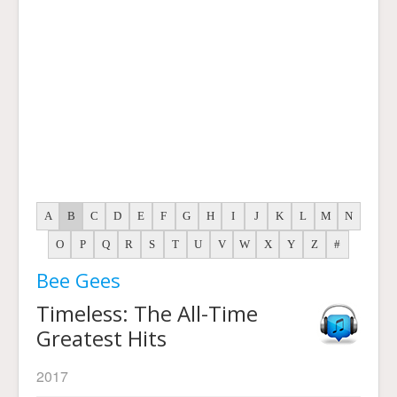
A
B
C
D
E
F
G
H
I
J
K
L
M
N
O
P
Q
R
S
T
U
V
W
X
Y
Z
#
Bee Gees
Timeless: The All-Time
Greatest Hits
2017