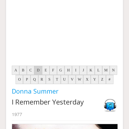
A
B
C
D
E
F
G
H
I
J
K
L
M
N
O
P
Q
R
S
T
U
V
W
X
Y
Z
#
Donna Summer
I Remember Yesterday
1977