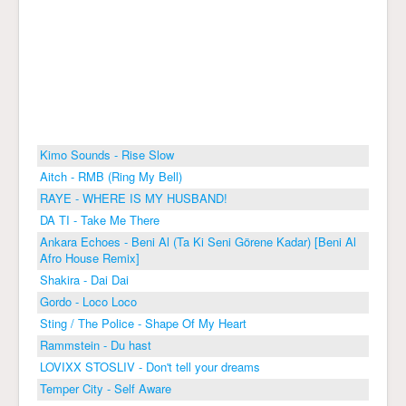
Kimo Sounds - Rise Slow
Aitch - RMB (Ring My Bell)
RAYE - WHERE IS MY HUSBAND!
DA TI - Take Me There
Ankara Echoes - Beni Al (Ta Ki Seni Görene Kadar) [Beni Al
Afro House Remix]
Shakira - Dai Dai
Gordo - Loco Loco
Sting / The Police - Shape Of My Heart
Rammstein - Du hast
LOVIXX STOSLIV - Don't tell your dreams
Temper City - Self Aware