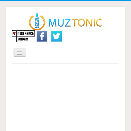
Перемикач
навігації
Головна
Надіслати переклад