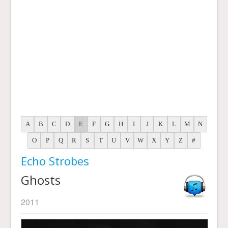
A
B
C
D
E
F
G
H
I
J
K
L
M
N
O
P
Q
R
S
T
U
V
W
X
Y
Z
#
Echo Strobes
Ghosts
2011