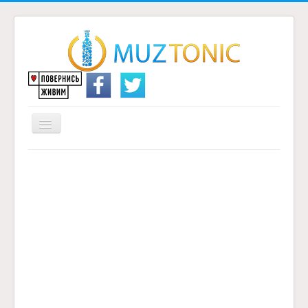
Перемикач
навігації
Головна
Надіслати переклад