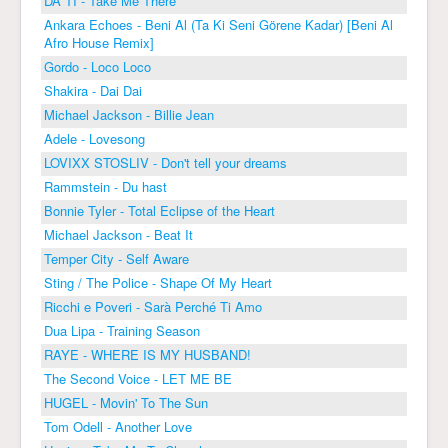
DA TI - Take Me There
Ankara Echoes - Beni Al (Ta Ki Seni Görene Kadar) [Beni Al
Afro House Remix]
Gordo - Loco Loco
Shakira - Dai Dai
Michael Jackson - Billie Jean
Adele - Lovesong
LOVIXX STOSLIV - Don't tell your dreams
Rammstein - Du hast
Bonnie Tyler - Total Eclipse of the Heart
Michael Jackson - Beat It
Temper City - Self Aware
Sting / The Police - Shape Of My Heart
Ricchi e Poveri - Sarà Perché Ti Amo
Dua Lipa - Training Season
RAYE - WHERE IS MY HUSBAND!
The Second Voice - LET ME BE
HUGEL - Movin' To The Sun
Tom Odell - Another Love