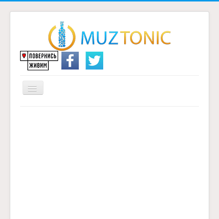
Перемикач
навігації
Головна
Надіслати переклад