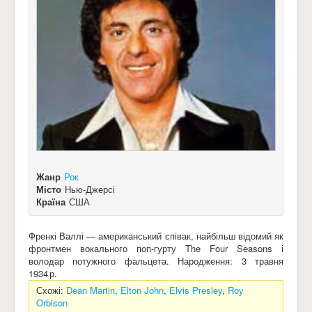
Жанр
Рок
Місто
Нью-Джерсі
Країна
США
Френкі Валлі — американський співак, найбільш відомий як
фронтмен вокального поп-гурту The Four Seasons і
володар потужного фальцета. Народження: 3 травня
1934 р.
Схожі:
Dean Martin
,
Elton John
,
Elvis Presley
,
Roy
Orbison