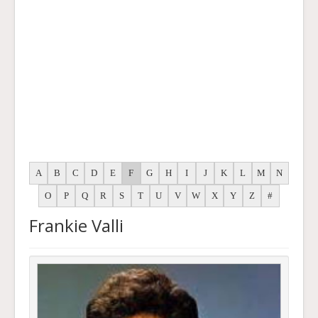
A
B
C
D
E
F
G
H
I
J
K
L
M
N
O
P
Q
R
S
T
U
V
W
X
Y
Z
#
Frankie Valli