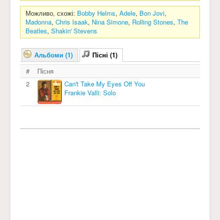
Можливо, схожі:
Bobby Helms
,
Adele
,
Bon Jovi
,
Madonna
,
Chris Isaak
,
Nina Simone
,
Rolling Stones
,
The
Beatles
,
Shakin' Stevens
Альбоми (1)
Пісні (1)
#
Пісня
2
Can't Take My Eyes Off You
Frankie Valli: Solo