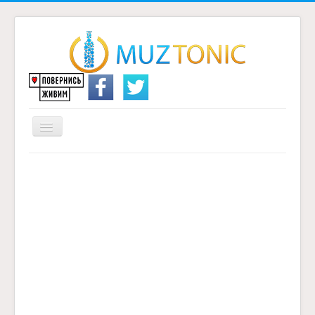
Перемикач
навігації
Головна
Надіслати переклад