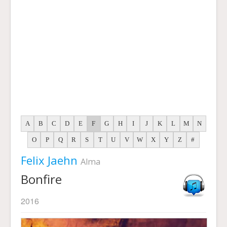
A
B
C
D
E
F
G
H
I
J
K
L
M
N
O
P
Q
R
S
T
U
V
W
X
Y
Z
#
Felix Jaehn
Alma
Bonfire
2016