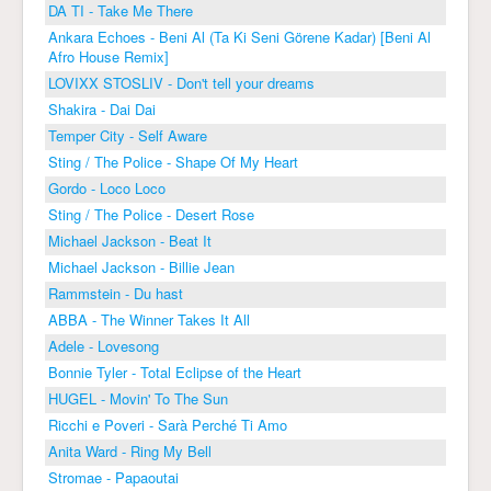
DA TI - Take Me There
Ankara Echoes - Beni Al (Ta Ki Seni Görene Kadar) [Beni Al
Afro House Remix]
LOVIXX STOSLIV - Don't tell your dreams
Shakira - Dai Dai
Temper City - Self Aware
Sting / The Police - Shape Of My Heart
Gordo - Loco Loco
Sting / The Police - Desert Rose
Michael Jackson - Beat It
Michael Jackson - Billie Jean
Rammstein - Du hast
ABBA - The Winner Takes It All
Adele - Lovesong
Bonnie Tyler - Total Eclipse of the Heart
HUGEL - Movin' To The Sun
Ricchi e Poveri - Sarà Perché Ti Amo
Anita Ward - Ring My Bell
Stromae - Papaoutai