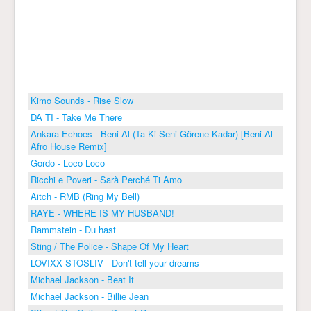
Kimo Sounds - Rise Slow
DA TI - Take Me There
Ankara Echoes - Beni Al (Ta Ki Seni Görene Kadar) [Beni Al
Afro House Remix]
Gordo - Loco Loco
Ricchi e Poveri - Sarà Perché Ti Amo
Aitch - RMB (Ring My Bell)
RAYE - WHERE IS MY HUSBAND!
Rammstein - Du hast
Sting / The Police - Shape Of My Heart
LOVIXX STOSLIV - Don't tell your dreams
Michael Jackson - Beat It
Michael Jackson - Billie Jean