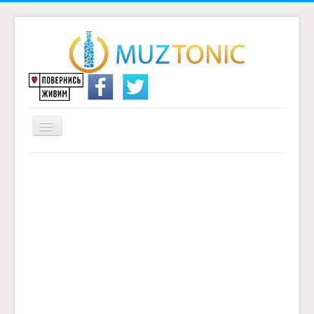
Перемикач
навігації
Головна
Надіслати переклад