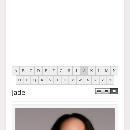
A
B
C
D
E
F
G
H
I
J
K
L
M
N
O
P
Q
R
S
T
U
V
W
X
Y
Z
#
Jade