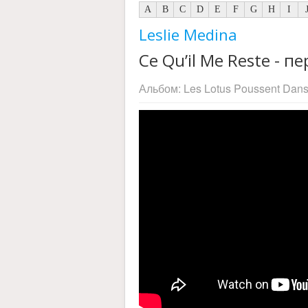
A
B
C
D
E
F
G
H
I
Leslie Medina
Ce Qu’il Me Reste - пе
Альбом:
Les Lotus Poussent Dan