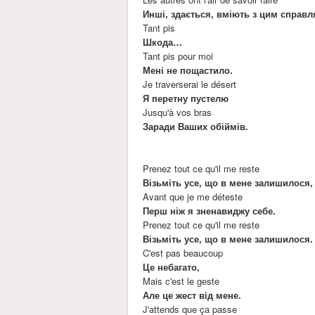
Инші, здається, вміють з цим справл
Tant pis
Шкода…
Tant pis pour moi
Мені не пощастило.
Je traverserai le désert
Я перетну пустелю
Jusqu'à vos bras
Заради Ваших обіймів.
Prenez tout ce qu'il me reste
Візьміть усе, що в мене залишилося,
Avant que je me déteste
Перш ніж я зненавиджу себе.
Prenez tout ce qu'il me reste
Візьміть усе, що в мене залишилося.
C'est pas beaucoup
Це небагато,
Mais c'est le geste
Але це жест від мене.
J'attends que ça passe