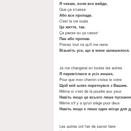
Я чекаю, коли все вийде,
Que ça s'casse
Або все пропаде.
C'est la vie ouais
Це життя, так.
Ça passe ou ça casse¹
Пан або пропав.
Prenez tout ce qu'il me reste
Візьміть усе, що в мене залишилося.
Je me changerai еn toutes les autres
Я перевтілюся в усіх инших,
Pour que mon chemin croise le votre
Щоб мій шлях перетнувся з Вашим.
Même si c'est de la poudre aux yeux
Навіть якщо це всього лише пускання
Même s'il y a qu'un siège pour deux
Навіть якщо є лише одне місце для д
Les autres ont l'air de savoir faire