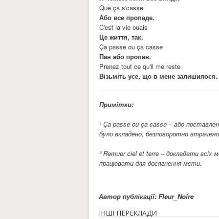
Que ça s'casse
Або все пропаде.
C'est la vie ouais
Це життя, так.
Ça passe ou ça casse
Пан або пропав.
Prenez tout ce qu'il me reste
Візьміть усе, що в мене залишилося.
Примітки:
¹ Ça passe ou ça casse – або поставл
було вкладено, безповоротно втрачено
² Remuer ciel et terre – докладати всіх
працювати для досягнення мети.
Автор публікації: Fleur_Noire
ІНШІ ПЕРЕКЛАДИ