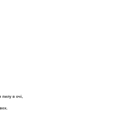
 пилу в очі,
вох.