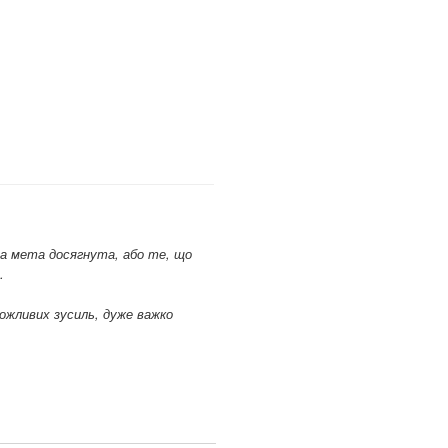
ена мета досягнута, або те, що
.
 можливих зусиль, дуже важко