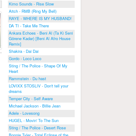
Kimo Sounds - Rise Slow
Aitch - RMB (Ring My Bell)
RAYE - WHERE IS MY HUSBAND!
DA TI - Take Me There
Ankara Echoes - Beni Al (Ta Ki Seni
Görene Kadar) [Beni Al Afro House
Remix]
Shakira - Dai Dai
Gordo - Loco Loco
Sting / The Police - Shape Of My
Heart
Rammstein - Du hast
LOVIXX STOSLIV - Don't tell your
dreams
Temper City - Self Aware
Michael Jackson - Billie Jean
Adele - Lovesong
HUGEL - Movin' To The Sun
Sting / The Police - Desert Rose
Bonnie Tyler - Total Eclipse of the