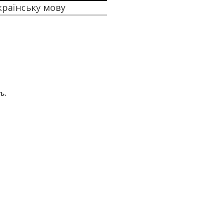
українську мову
ь.