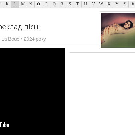
J
K
L
M
N
O
P
Q
R
S
T
U
V
W
X
Y
Z
#
реклад пісні
s La Boue
• 2024 року