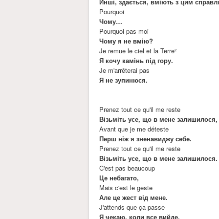
Инші, здається, вміють з цим справл
Pourquoi
Чому…
Pourquoi pas moi
Чому я не вмію?
Je remue le ciel et la Terre²
Я кочу камінь під гору.
Je m'arrêterai pas
Я не зупинюся.
Prenez tout ce qu'il me reste
Візьміть усе, що в мене залишилося,
Avant que je me déteste
Перш ніж я зненавиджу себе.
Prenez tout ce qu'il me reste
Візьміть усе, що в мене залишилося.
C'est pas beaucoup
Це небагато,
Mais c'est le geste
Але це жест від мене.
J'attends que ça passe
Я чекаю, коли все вийде,