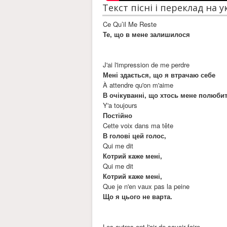
Текст пісні і переклад на 
Ce Qu’il Me Reste
Те, що в мене залишилося
J'ai l'impression de me perdre
Мені здається, що я втрачаю себе
À attendre qu'on m'aime
В очікуванні, що хтось мене полюбит
Y'a toujours
Постійно
Cette voix dans ma tête
В голові цей голос,
Qui me dit
Котрий каже мені,
Qui me dit
Котрий каже мені,
Que je n'en vaux pas la peine
Що я цього не варта.
Les autres ont l'air de savoir faire