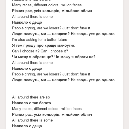
Many races, different colors, million faces
Різних рас, усіх кольорів, мільйони облич
All around there is some
Навколо є дещо
People crying, are we losers? Just don't fuse it
Люди плачуть, ми — невдахи? Не зводь усе до одного
I'm also asking for a better future
Я теж прошу про краще майбутнє
Can I choose it? Can I choose it?
Чи можу я обрати це? Чи можу я обрати це?
All around there is some
Навколо є дещо
People crying, are we losers? Just don't fuse it
Люди плачуть, ми — невдахи? Не зводь усе до одного
All around there are so
Навколо є так багато
Many races, different colors, million faces
Різних рас, усіх кольорів, мільйони облич
All around there is some
Навколо є дещо