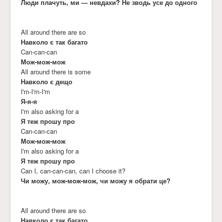
Люди плачуть, ми — невдахи? Не зводь усе до одного
All around there are so
Навколо є так багато
Can-can-can
Мож-мож-мож
All around there is some
Навколо є дещо
I'm-I'm-I'm
Я-я-я
I'm also asking for a
Я теж прошу про
Can-can-can
Мож-мож-мож
I'm also asking for a
Я теж прошу про
Can I, can-can-can, can I choose it?
Чи можу, мож-мож-мож, чи можу я обрати це?
All around there are so
Навколо є так багато