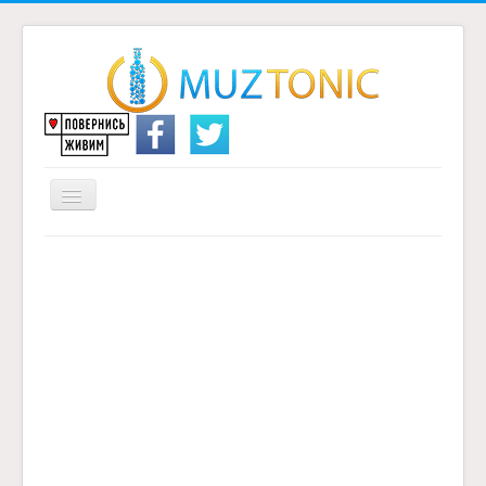
Перемикач
навігації
Головна
Надіслати переклад