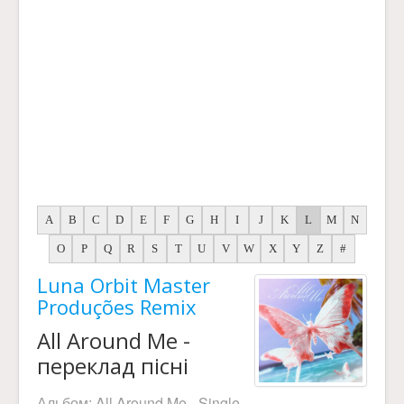
A
B
C
D
E
F
G
H
I
J
K
L
M
N
O
P
Q
R
S
T
U
V
W
X
Y
Z
#
Luna Orbit Master
Produções Remix
All Around Me -
переклад пісні
Альбом:
All Around Me - Single