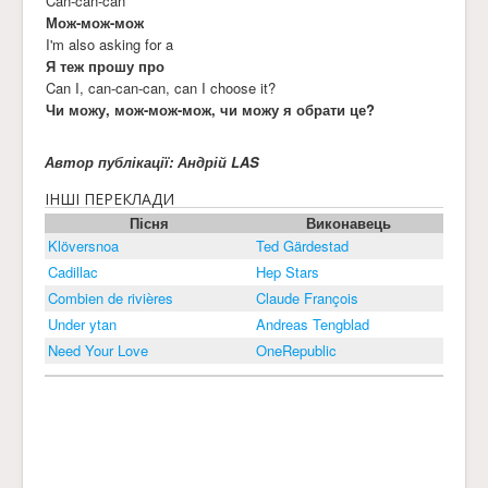
Can-can-can
Мож-мож-мож
I'm also asking for a
Я теж прошу про
Can I, can-can-can, can I choose it?
Чи можу, мож-мож-мож, чи можу я обрати це?
Автор публікації: Андрій LAS
ІНШІ ПЕРЕКЛАДИ
Пісня
Виконавець
Klöversnoa
Ted Gärdestad
Cadillac
Hep Stars
Combien de rivières
Claude François
Under ytan
Andreas Tengblad
Need Your Love
OneRepublic