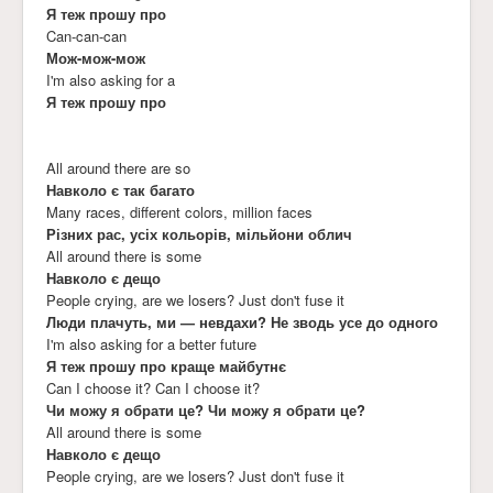
Я теж прошу про
Can-can-can
Мож-мож-мож
I'm also asking for a
Я теж прошу про
All around there are so
Навколо є так багато
Many races, different colors, million faces
Різних рас, усіх кольорів, мільйони облич
All around there is some
Навколо є дещо
People crying, are we losers? Just don't fuse it
Люди плачуть, ми — невдахи? Не зводь усе до одного
I'm also asking for a better future
Я теж прошу про краще майбутнє
Can I choose it? Can I choose it?
Чи можу я обрати це? Чи можу я обрати це?
All around there is some
Навколо є дещо
People crying, are we losers? Just don't fuse it