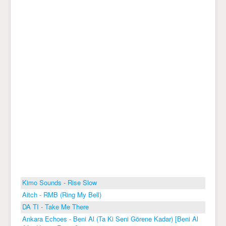
Kimo Sounds - Rise Slow
Aitch - RMB (Ring My Bell)
DA TI - Take Me There
Ankara Echoes - Beni Al (Ta Ki Seni Görene Kadar) [Beni Al