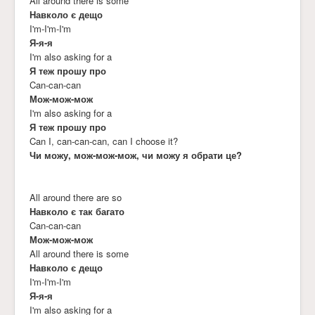
All around there is some
Навколо є дещо
I'm-I'm-I'm
Я-я-я
I'm also asking for a
Я теж прошу про
Can-can-can
Мож-мож-мож
I'm also asking for a
Я теж прошу про
Can I, can-can-can, can I choose it?
Чи можу, мож-мож-мож, чи можу я обрати це?
All around there are so
Навколо є так багато
Can-can-can
Мож-мож-мож
All around there is some
Навколо є дещо
I'm-I'm-I'm
Я-я-я
I'm also asking for a