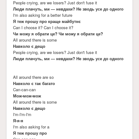
People crying, are we losers? Just don't fuse it
Люди плачуть, ми — невдахи? Не зводь усе до одного
I'm also asking for a better future
Я теж прошу про краще майбутнє
Can I choose it? Can I choose it?
Чи можу я обрати це? Чи можу я обрати це?
All around there is some
Навколо є дещо
People crying, are we losers? Just don't fuse it
Люди плачуть, ми — невдахи? Не зводь усе до одного
All around there are so
Навколо є так багато
Can-can-can
Мож-мож-мож
All around there is some
Навколо є дещо
I'm-I'm-I'm
Я-я-я
I'm also asking for a
Я теж прошу про