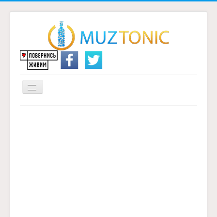
Перемикач
навігації
Головна
Надіслати переклад