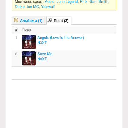
Можливо, схожі:
Adele
,
John Legend
,
Pink
,
Sam Smith
,
Drake
,
Ice MC
,
Yelawolf
Альбоми (1)
Пісні (2)
#
Пісня
1
Angels (Love is the Answer)
N3XT
2
Save Me
N3XT