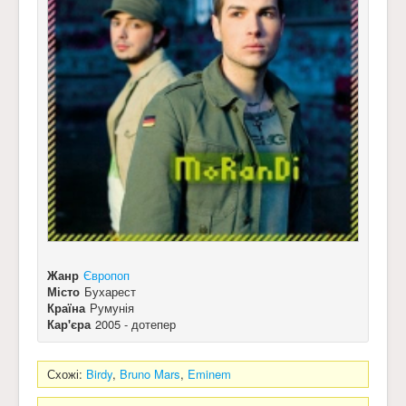
Жанр
Європоп
Місто
Бухарест
Країна
Румунія
Кар'єра
2005 - дотепер
Схожі:
Birdy
,
Bruno Mars
,
Eminem