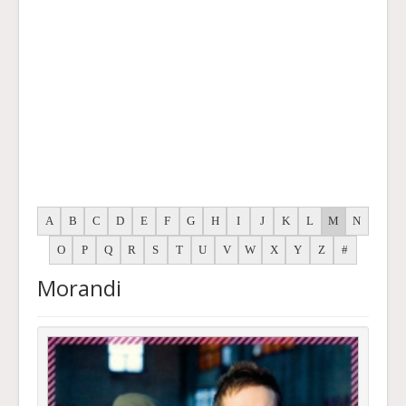
A
B
C
D
E
F
G
H
I
J
K
L
M
N
O
P
Q
R
S
T
U
V
W
X
Y
Z
#
Morandi