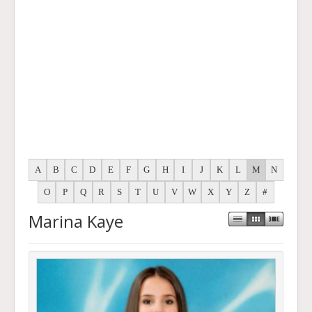
A
B
C
D
E
F
G
H
I
J
K
L
M
N
O
P
Q
R
S
T
U
V
W
X
Y
Z
#
Marina Kaye