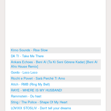
Kimo Sounds - Rise Slow
DA TI - Take Me There
Ankara Echoes - Beni Al (Ta Ki Seni Görene Kadar) [Beni Al
Afro House Remix]
Gordo - Loco Loco
Ricchi e Poveri - Sarà Perché Ti Amo
Aitch - RMB (Ring My Bell)
RAYE - WHERE IS MY HUSBAND!
Rammstein - Du hast
Sting / The Police - Shape Of My Heart
LOVIXX STOSLIV - Don't tell your dreams