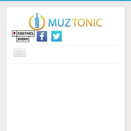
Перемикач
навігації
Головна
Надіслати переклад