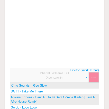
Doctor (Work It Out)
Pharrell Williams CD
»
Хронологія
Kimo Sounds - Rise Slow
DA TI - Take Me There
Ankara Echoes - Beni Al (Ta Ki Seni Görene Kadar) [Beni Al
Afro House Remix]
Gordo - Loco Loco