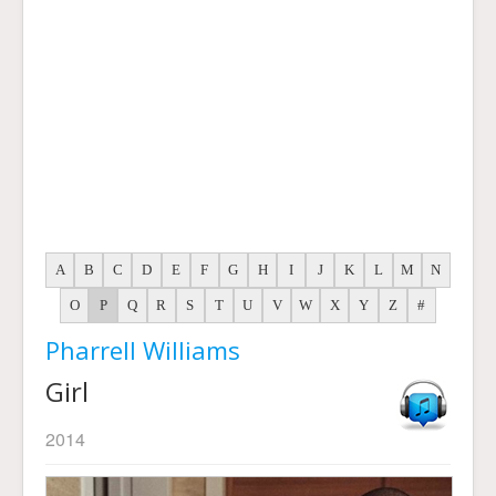
A
B
C
D
E
F
G
H
I
J
K
L
M
N
O
P
Q
R
S
T
U
V
W
X
Y
Z
#
Pharrell Williams
Girl
2014