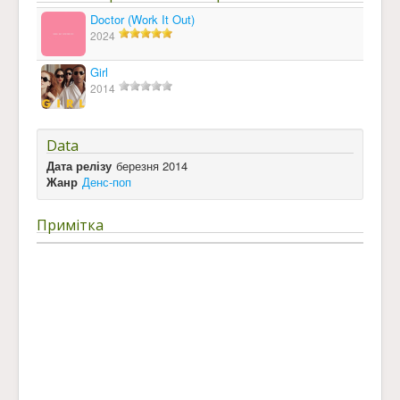
Doctor (Work It Out)
2024
Girl
2014
Data
Дата релізу
березня 2014
Жанр
Денс-поп
Примітка