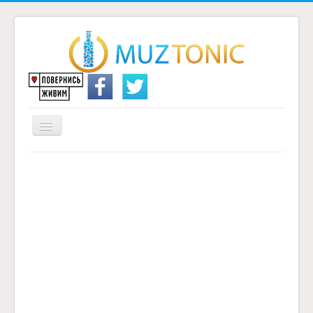
Перемикач
навігації
Головна
Надіслати переклад