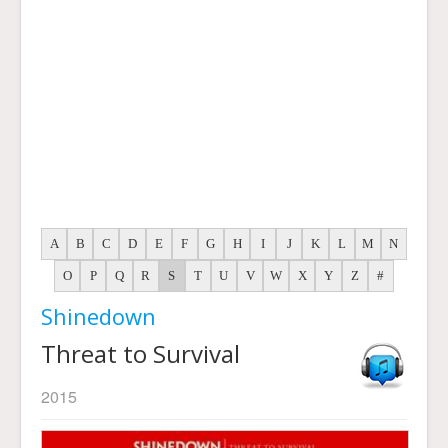
A
B
C
D
E
F
G
H
I
J
K
L
M
N
O
P
Q
R
S
T
U
V
W
X
Y
Z
#
Shinedown
Threat to Survival
2015