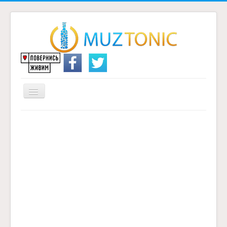
Перемикач
навігації
Головна
Надіслати переклад