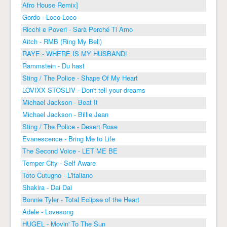
Afro House Remix]
Gordo - Loco Loco
Ricchi e Poveri - Sarà Perché Ti Amo
Aitch - RMB (Ring My Bell)
RAYE - WHERE IS MY HUSBAND!
Rammstein - Du hast
Sting / The Police - Shape Of My Heart
LOVIXX STOSLIV - Don't tell your dreams
Michael Jackson - Beat It
Michael Jackson - Billie Jean
Sting / The Police - Desert Rose
Evanescence - Bring Me to Life
The Second Voice - LET ME BE
Temper City - Self Aware
Toto Cutugno - L'italiano
Shakira - Dai Dai
Bonnie Tyler - Total Eclipse of the Heart
Adele - Lovesong
HUGEL - Movin' To The Sun