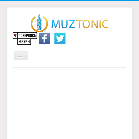
Перемикач
навігації
Головна
Надіслати переклад