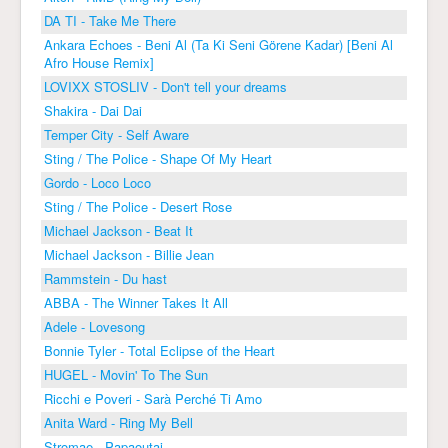
DA TI - Take Me There
Ankara Echoes - Beni Al (Ta Ki Seni Görene Kadar) [Beni Al
Afro House Remix]
LOVIXX STOSLIV - Don't tell your dreams
Shakira - Dai Dai
Temper City - Self Aware
Sting / The Police - Shape Of My Heart
Gordo - Loco Loco
Sting / The Police - Desert Rose
Michael Jackson - Beat It
Michael Jackson - Billie Jean
Rammstein - Du hast
ABBA - The Winner Takes It All
Adele - Lovesong
Bonnie Tyler - Total Eclipse of the Heart
HUGEL - Movin' To The Sun
Ricchi e Poveri - Sarà Perché Ti Amo
Anita Ward - Ring My Bell
Stromae - Papaoutai