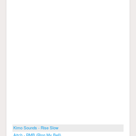
Kimo Sounds - Rise Slow
Aitch - RMB (Ring My Bell)