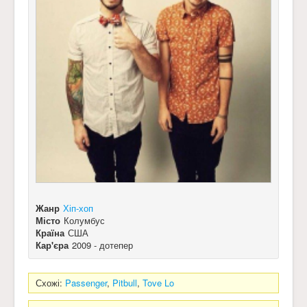
Жанр
Хіп-хоп
Місто
Колумбус
Країна
США
Кар'єра
2009 - дотепер
Схожі:
Passenger
,
Pitbull
,
Tove Lo