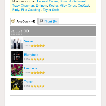
Можливо, схожі:
Leonard Cohen
,
Simon & Garfunkel
,
Tracy Chapman
,
Eminem
,
Kesha
,
Miley Cyrus
,
OutKast
,
Birdy
,
Ellie Goulding
,
Taylor Swift
Альбоми (4)
Пісні (9)
CD
Vessel
2013
Blurryface
2015
Heathens
2016
Trench
2018