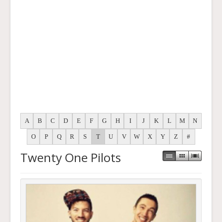
A
B
C
D
E
F
G
H
I
J
K
L
M
N
O
P
Q
R
S
T
U
V
W
X
Y
Z
#
Twenty One Pilots