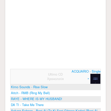
ACQUARIO - Single
Ultimo CD
»
Хронологія
Kimo Sounds - Rise Slow
Aitch - RMB (Ring My Bell)
RAYE - WHERE IS MY HUSBAND!
DA TI - Take Me There
Ankara Echoes - Beni Al (Ta Ki Seni Görene Kadar) [Beni Al