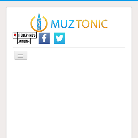
Перемикач
навігації
Головна
Надіслати переклад