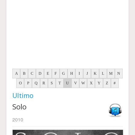
A
B
C
D
E
F
G
H
I
J
K
L
M
N
O
P
Q
R
S
T
U
V
W
X
Y
Z
#
Ultimo
Solo
2010