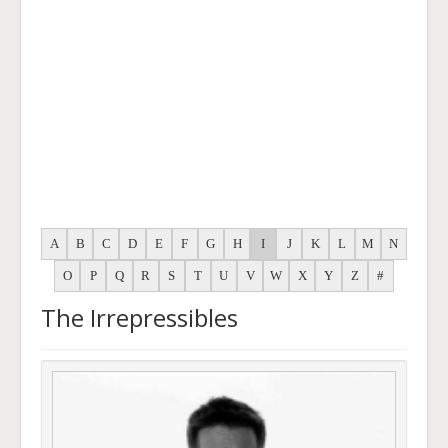
A
B
C
D
E
F
G
H
I
J
K
L
M
N
O
P
Q
R
S
T
U
V
W
X
Y
Z
#
The Irrepressibles