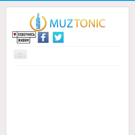
Перемикач
навігації
Головна
Надіслати переклад