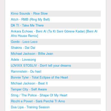
Kimo Sounds - Rise Slow
Aitch - RMB (Ring My Bell)
DA TI - Take Me There
Ankara Echoes - Beni Al (Ta Ki Seni Görene Kadar) [Beni Al
Afro House Remix]
Gordo - Loco Loco
Shakira - Dai Dai
Michael Jackson - Billie Jean
Adele - Lovesong
LOVIXX STOSLIV - Don't tell your dreams
Rammstein - Du hast
Bonnie Tyler - Total Eclipse of the Heart
Michael Jackson - Beat It
Temper City - Self Aware
Sting / The Police - Shape Of My Heart
Ricchi e Poveri - Sarà Perché Ti Amo
Dua Lipa - Training Season