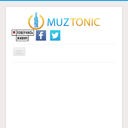
Перемикач
навігації
Головна
Надіслати переклад