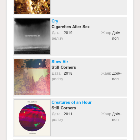
Cry
Cigarettes After Sex
Дата
2019
Жанр
Дрім-
релізу
поп
Slow Air
Still Corners
Дата
2018
Жанр
Дрім-
релізу
поп
Creatures of an Hour
Still Corners
Дата
2011
Жанр
Дрім-
релізу
поп