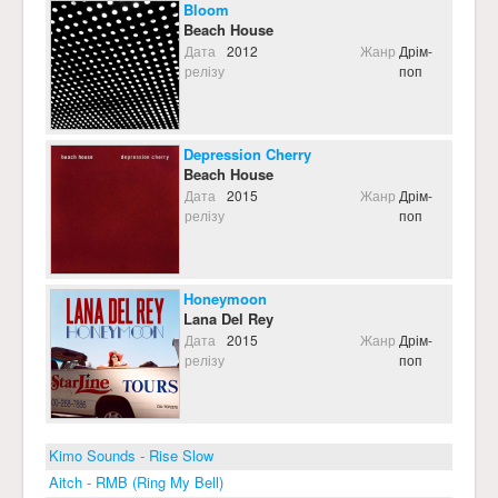
Bloom
Beach House
Дата
2012
Жанр
Дрім-
релізу
поп
Depression Cherry
Beach House
Дата
2015
Жанр
Дрім-
релізу
поп
Honeymoon
Lana Del Rey
Дата
2015
Жанр
Дрім-
релізу
поп
Kimo Sounds - Rise Slow
Aitch - RMB (Ring My Bell)