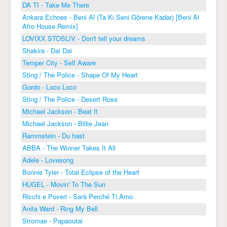
DA TI - Take Me There
Ankara Echoes - Beni Al (Ta Ki Seni Görene Kadar) [Beni Al
Afro House Remix]
LOVIXX STOSLIV - Don't tell your dreams
Shakira - Dai Dai
Temper City - Self Aware
Sting / The Police - Shape Of My Heart
Gordo - Loco Loco
Sting / The Police - Desert Rose
Michael Jackson - Beat It
Michael Jackson - Billie Jean
Rammstein - Du hast
ABBA - The Winner Takes It All
Adele - Lovesong
Bonnie Tyler - Total Eclipse of the Heart
HUGEL - Movin' To The Sun
Ricchi e Poveri - Sarà Perché Ti Amo
Anita Ward - Ring My Bell
Stromae - Papaoutai