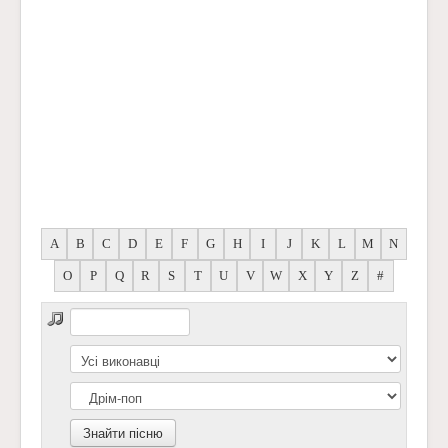
A
B
C
D
E
F
G
H
I
J
K
L
M
N
O
P
Q
R
S
T
U
V
W
X
Y
Z
#