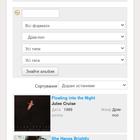
Сортування
Floating into the Night
Julee Cruise
Дата
1989
Жанр
Дрім-
релізу
поп
She Hangs Brightly