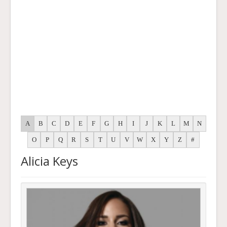
A
B
C
D
E
F
G
H
I
J
K
L
M
N
O
P
Q
R
S
T
U
V
W
X
Y
Z
#
Alicia Keys