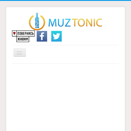
Перемикач
навігації
Головна
Надіслати переклад