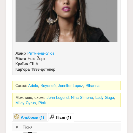
Жанр
Ритм-енд-блюз
Місто
Нью-Йорк
Країна
США
Кар'єра
1998-дотепер
Схожі:
Adele
,
Beyoncé
,
Jennifer Lopez
,
Rihanna
Можливо, схожі:
John Legend
,
Nina Simone
,
Lady Gaga
,
Miley Cyrus
,
Pink
Альбоми (1)
Пісні (1)
#
Пісня