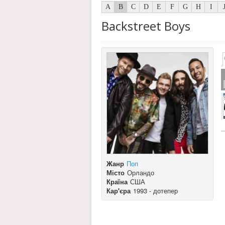
A
B
C
D
E
F
G
H
I
Backstreet Boys
Жанр
Поп
Місто
Орландо
Країна
США
Кар'єра
1993 - дотепер