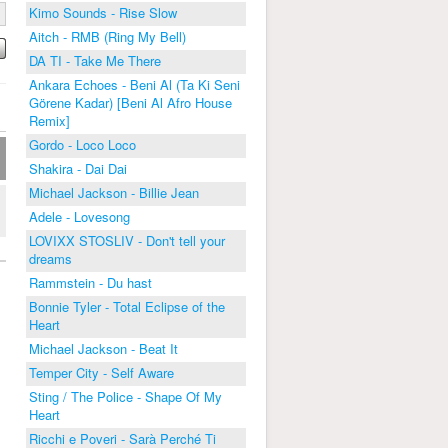
Kimo Sounds - Rise Slow
Aitch - RMB (Ring My Bell)
DA TI - Take Me There
Ankara Echoes - Beni Al (Ta Ki Seni
Görene Kadar) [Beni Al Afro House
Remix]
Gordo - Loco Loco
Shakira - Dai Dai
Michael Jackson - Billie Jean
Adele - Lovesong
LOVIXX STOSLIV - Don't tell your
dreams
Rammstein - Du hast
Bonnie Tyler - Total Eclipse of the
Heart
Michael Jackson - Beat It
Temper City - Self Aware
Sting / The Police - Shape Of My
Heart
Ricchi e Poveri - Sarà Perché Ti