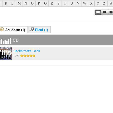
J
K
L
M
N
O
P
Q
R
S
T
U
V
W
X
Y
Z
#
Альбоми (1)
Пісні (1)
CD
Backstreet's Back
1997