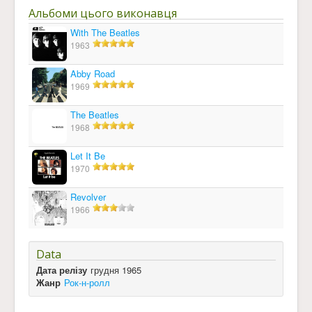
Альбоми цього виконавця
With The Beatles
1963
Abby Road
1969
The Beatles
1968
Let It Be
1970
Revolver
1966
Data
Дата релізу
грудня 1965
Жанр
Рок-н-ролл