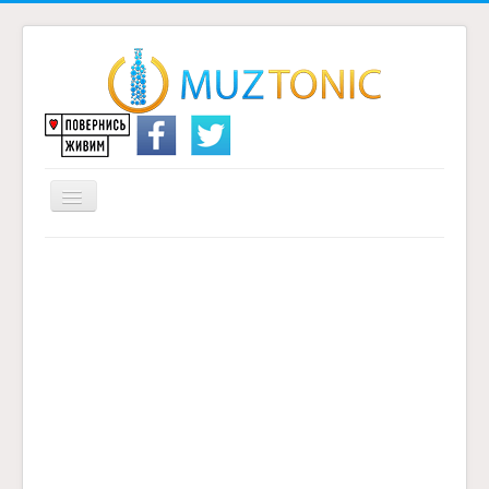
Перемикач
навігації
Головна
Надіслати переклад