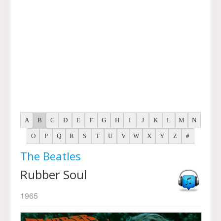
A
B
C
D
E
F
G
H
I
J
K
L
M
N
O
P
Q
R
S
T
U
V
W
X
Y
Z
#
The Beatles
Rubber Soul
1965