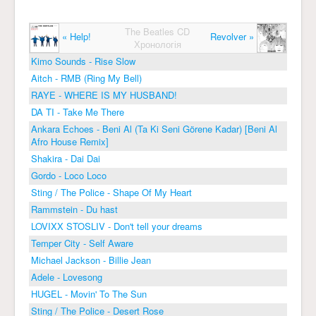
The Beatles CD
« Help!
Revolver »
Хронологія
Kimo Sounds - Rise Slow
Aitch - RMB (Ring My Bell)
RAYE - WHERE IS MY HUSBAND!
DA TI - Take Me There
Ankara Echoes - Beni Al (Ta Ki Seni Görene Kadar) [Beni Al
Afro House Remix]
Shakira - Dai Dai
Gordo - Loco Loco
Sting / The Police - Shape Of My Heart
Rammstein - Du hast
LOVIXX STOSLIV - Don't tell your dreams
Temper City - Self Aware
Michael Jackson - Billie Jean
Adele - Lovesong
HUGEL - Movin' To The Sun
Sting / The Police - Desert Rose