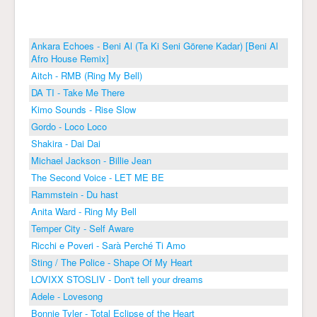
Ankara Echoes - Beni Al (Ta Ki Seni Görene Kadar) [Beni Al
Afro House Remix]
Aitch - RMB (Ring My Bell)
DA TI - Take Me There
Kimo Sounds - Rise Slow
Gordo - Loco Loco
Shakira - Dai Dai
Michael Jackson - Billie Jean
The Second Voice - LET ME BE
Rammstein - Du hast
Anita Ward - Ring My Bell
Temper City - Self Aware
Ricchi e Poveri - Sarà Perché Ti Amo
Sting / The Police - Shape Of My Heart
LOVIXX STOSLIV - Don't tell your dreams
Adele - Lovesong
Bonnie Tyler - Total Eclipse of the Heart