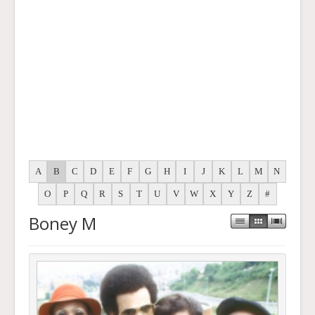
A
B
C
D
E
F
G
H
I
J
K
L
M
N
O
P
Q
R
S
T
U
V
W
X
Y
Z
#
Boney M