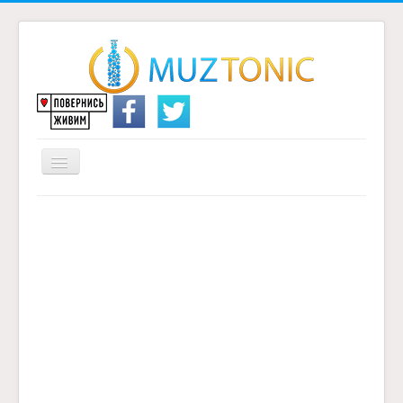
Перемикач
навігації
Головна
Надіслати переклад