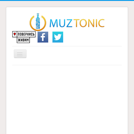
Перемикач
навігації
Головна
Надіслати переклад