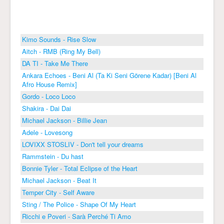
Kimo Sounds - Rise Slow
Aitch - RMB (Ring My Bell)
DA TI - Take Me There
Ankara Echoes - Beni Al (Ta Ki Seni Görene Kadar) [Beni Al
Afro House Remix]
Gordo - Loco Loco
Shakira - Dai Dai
Michael Jackson - Billie Jean
Adele - Lovesong
LOVIXX STOSLIV - Don't tell your dreams
Rammstein - Du hast
Bonnie Tyler - Total Eclipse of the Heart
Michael Jackson - Beat It
Temper City - Self Aware
Sting / The Police - Shape Of My Heart
Ricchi e Poveri - Sarà Perché Ti Amo