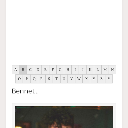
A
B
C
D
E
F
G
H
I
J
K
L
M
N
O
P
Q
R
S
T
U
V
W
X
Y
Z
#
Bennett