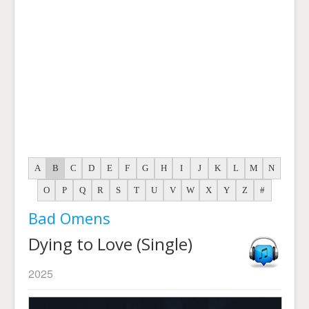
A
B
C
D
E
F
G
H
I
J
K
L
M
N
O
P
Q
R
S
T
U
V
W
X
Y
Z
#
Bad Omens
Dying to Love (Single)
2025