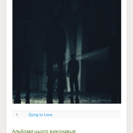
1
Dying to Love
Альбоми цього виконавця