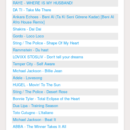
RAYE - WHERE IS MY HUSBAND!
DA TI - Take Me There
Ankara Echoes - Beni Al (Ta Ki Seni Görene Kadar) [Beni Al
Afro House Remix]
Shakira - Dai Dai
Gordo - Loco Loco
Sting / The Police - Shape Of My Heart
Rammstein - Du hast
LOVIXX STOSLIV - Don't tell your dreams
Temper City - Self Aware
Michael Jackson - Billie Jean
Adele - Lovesong
HUGEL - Movin' To The Sun
Sting / The Police - Desert Rose
Bonnie Tyler - Total Eclipse of the Heart
Dua Lipa - Training Season
Toto Cutugno - L'italiano
Michael Jackson - Beat It
ABBA - The Winner Takes It All