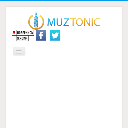
Перемикач
навігації
Головна
Надіслати переклад