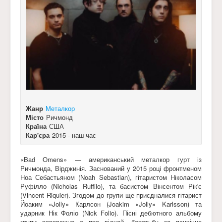
Жанр
Металкор
Місто
Ричмонд
Країна
США
Кар'єра
2015 - наш час
«Bad Omens» — американський металкор гурт із
Ричмонда, Вірджинія. Заснований у 2015 році фронтменом
Ноа Себастьяном (Noah Sebastian), гітаристом Ніколасом
Руфілло (Nicholas Ruffilo), та басистом Вінсентом Рік'є
(Vincent Riquier). Згодом до групи ще приєдналися гітарист
Йоаким «Jolly» Карлсон (Joakim «Jolly» Karlsson) та
ударник Нік Фоліо (Nick Folio). Пісні дебютного альбому
групи переважно є про відчай, боротьбу за психічне