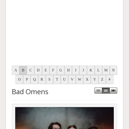
A
B
C
D
E
F
G
H
I
J
K
L
M
N
O
P
Q
R
S
T
U
V
W
X
Y
Z
#
Bad Omens