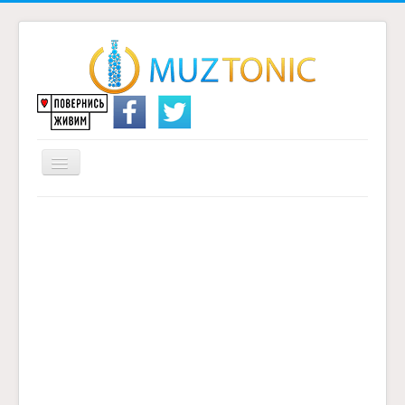
Перемикач
навігації
Головна
Надіслати переклад