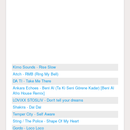
Kimo Sounds - Rise Slow
Aitch - RMB (Ring My Bell)
DA TI - Take Me There
Ankara Echoes - Beni Al (Ta Ki Seni Görene Kadar) [Beni Al
Afro House Remix]
LOVIXX STOSLIV - Don't tell your dreams
Shakira - Dai Dai
Temper City - Self Aware
Sting / The Police - Shape Of My Heart
Gordo - Loco Loco