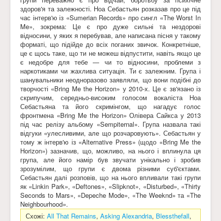
здоров'я та залежності. Ноа Себастьян розказав про це під
час інтерв'ю із «Sumerian Records» про сингл «The Worst In
Me», зокрема: Це є про дуже сильні та нездорові
відносини, у яких я перебував, але написана пісня у такому
форматі, що підійде до всіх поганих звичок. Конкретніше,
це є щось таке, що ти не можеш відпустити, навіть якщо це
є недобре для тебе — чи то відносини, проблеми з
наркотиками чи жахлива ситуація. Ти є залежним. Група і
шанувальники неодноразово заявляли, що вони подібні до
творчості «Bring Me the Horizon» у 2010-х. Це є зв'язано із
скрипучим, середньо-високим голосом вокаліста Ноа
Себастьяна та його скримінгом, що нагадує голос
фронтмена «Bring Me the Horizon» Олівера Сайкса у 2013
під час релізу альбому «Sempiternal». Група назвала такі
відгуки «улесливими, але що розчаровують». Себастьян у
тому ж інтерв'ю із «Alternative Press» (щодо «Bring Me the
Horizon») зазначив, що, можливо, на нього і вплинула ця
група, але його намір був звучати унікально і зробив
зрозумілим, що групи є двома різними суб'єктами.
Себастьян далі розповів, що на нього впливали такі групи
як «Linkin Park», «Deftones», «Slipknot», «Disturbed», «Thirty
Seconds to Mars», «Depeche Mode», «The Weeknd» та «The
Neighbourhood».
Схожі:
All That Remains
,
Asking Alexandria
,
Blessthefall
,