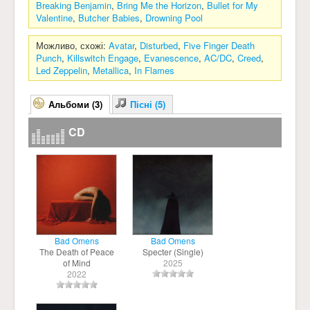
Breaking Benjamin
,
Bring Me the Horizon
,
Bullet for My
Valentine
,
Butcher Babies
,
Drowning Pool
Можливо, схожі:
Avatar
,
Disturbed
,
Five Finger Death
Punch
,
Killswitch Engage
,
Evanescence
,
AC/DC
,
Creed
,
Led Zeppelin
,
Metallica
,
In Flames
Альбоми (3)
Пісні (5)
CD
Bad Omens
Bad Omens
The Death of Peace
Specter (Single)
of Mind
2025
2022