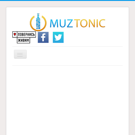
Перемикач
навігації
Головна
Надіслати переклад