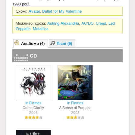
1990 році.
Схожі:
Avatar
,
Bullet for My Valentine
Можливо, схожі:
Asking Alexandria
,
AC/DC
,
Creed
,
Led
Zeppelin
,
Metallica
Альбоми (4)
Пісні (6)
CD
In Flames
In Flames
Come Clarity
A Sense of Purpose
2006
2008