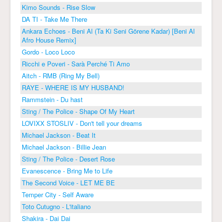
Kimo Sounds - Rise Slow
DA TI - Take Me There
Ankara Echoes - Beni Al (Ta Ki Seni Görene Kadar) [Beni Al
Afro House Remix]
Gordo - Loco Loco
Ricchi e Poveri - Sarà Perché Ti Amo
Aitch - RMB (Ring My Bell)
RAYE - WHERE IS MY HUSBAND!
Rammstein - Du hast
Sting / The Police - Shape Of My Heart
LOVIXX STOSLIV - Don't tell your dreams
Michael Jackson - Beat It
Michael Jackson - Billie Jean
Sting / The Police - Desert Rose
Evanescence - Bring Me to Life
The Second Voice - LET ME BE
Temper City - Self Aware
Toto Cutugno - L'italiano
Shakira - Dai Dai