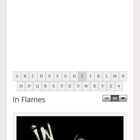
A
B
C
D
E
F
G
H
I
J
K
L
M
N
O
P
Q
R
S
T
U
V
W
X
Y
Z
#
In Flames