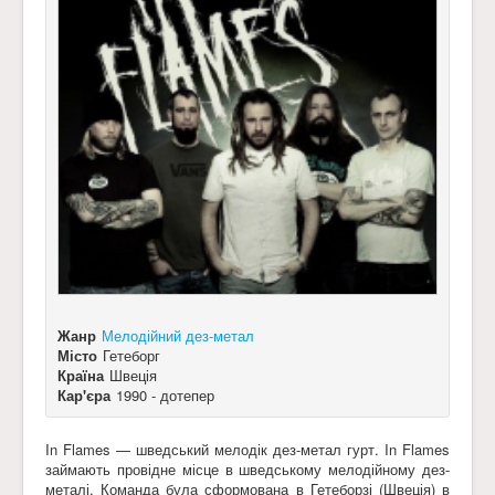
Жанр
Мелодійний дез-метал
Місто
Гетеборг
Країна
Швеція
Кар'єра
1990 - дотепер
In Flames — шведський мелодік дез-метал гурт. In Flames
займають провідне місце в шведському мелодійному дез-
металі. Команда була сформована в Гетеборзі (Швеція) в