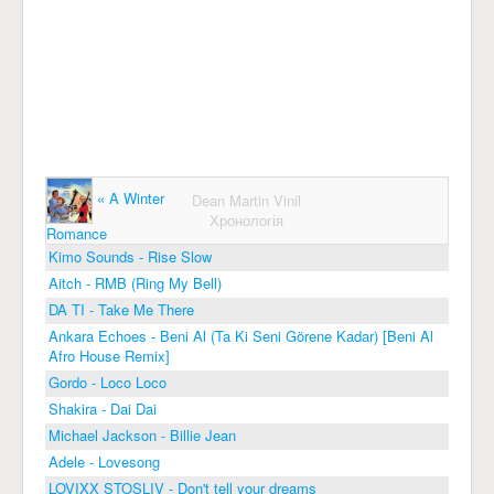
« A Winter
Dean Martin Vinil
Хронологія
Romance
Kimo Sounds - Rise Slow
Aitch - RMB (Ring My Bell)
DA TI - Take Me There
Ankara Echoes - Beni Al (Ta Ki Seni Görene Kadar) [Beni Al
Afro House Remix]
Gordo - Loco Loco
Shakira - Dai Dai
Michael Jackson - Billie Jean
Adele - Lovesong
LOVIXX STOSLIV - Don't tell your dreams