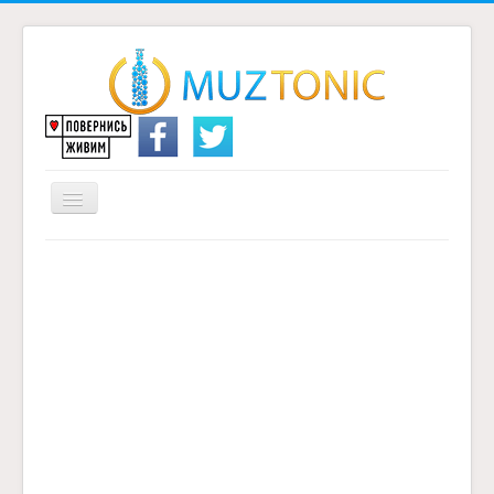
Перемикач
навігації
Головна
Надіслати переклад