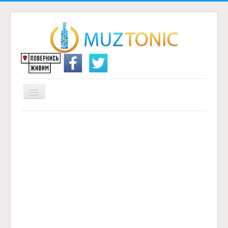
Перемикач
навігації
Головна
Надіслати переклад