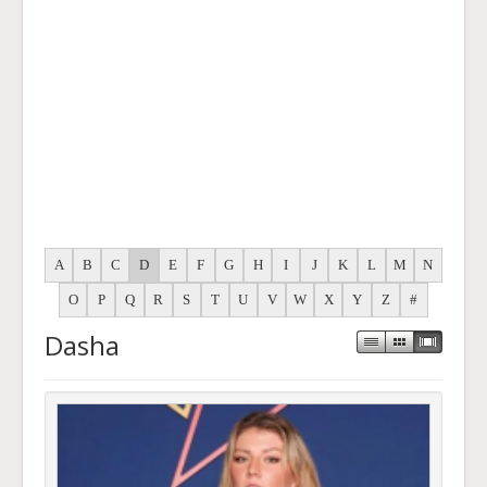
A
B
C
D
E
F
G
H
I
J
K
L
M
N
O
P
Q
R
S
T
U
V
W
X
Y
Z
#
Dasha