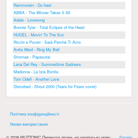
Rammstein - Du hast
ABBA - The Winner Takes It All
Adele - Lovesong
Bonnie Tyler - Total Eclipse of the Heart
HUGEL - Movin' To The Sun
Ricchi e Poveri - Sarà Perché Ti Amo
Anita Ward - Ring My Bell
Stromae - Papaoutai
Lana Del Rey - Summertime Sadness
Madonna - La Isla Bonita
Tom Odell - Another Love
Disturbed - Shout 2000 (Tears for Fears cover)
Політика конфіденційності
Умови використання
© 2026 MUZTONIC Переклад пісень на українську мову
Догори