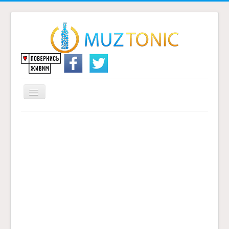
Перемикач
навігації
Головна
Надіслати переклад