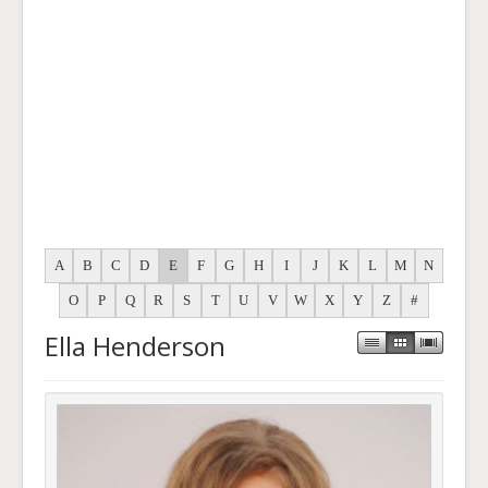
A
B
C
D
E
F
G
H
I
J
K
L
M
N
O
P
Q
R
S
T
U
V
W
X
Y
Z
#
Ella Henderson