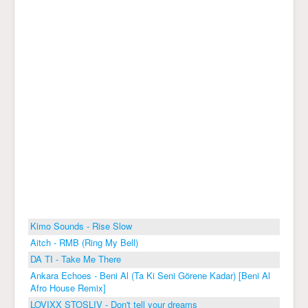
Kimo Sounds - Rise Slow
Aitch - RMB (Ring My Bell)
DA TI - Take Me There
Ankara Echoes - Beni Al (Ta Ki Seni Görene Kadar) [Beni Al
Afro House Remix]
LOVIXX STOSLIV - Don't tell your dreams