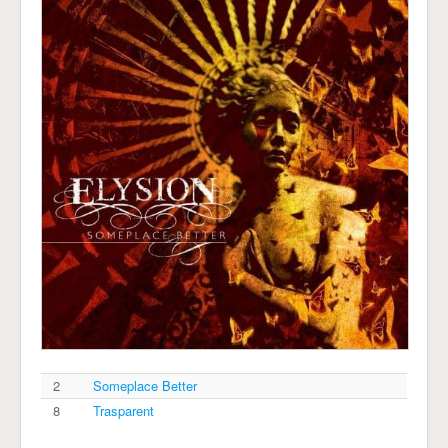
2
Someplace Better
8
Trasparent