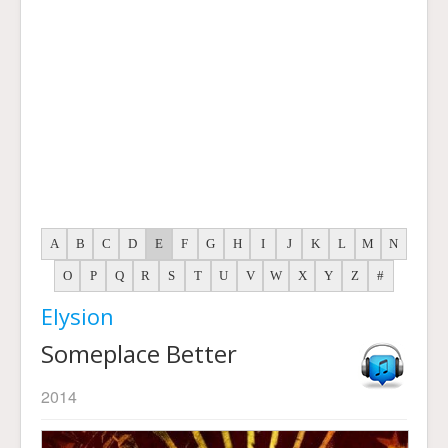
A
B
C
D
E
F
G
H
I
J
K
L
M
N
O
P
Q
R
S
T
U
V
W
X
Y
Z
#
Elysion
Someplace Better
2014