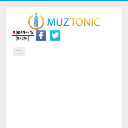
Перемикач
навігації
Головна
Надіслати переклад