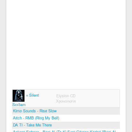
« Silent
Elysion CD
Хронологія
Scr3am
Kimo Sounds - Rise Slow
Aitch - RMB (Ring My Bell)
DA TI - Take Me There
Ankara Echoes - Beni Al (Ta Ki Seni Görene Kadar) [Beni Al