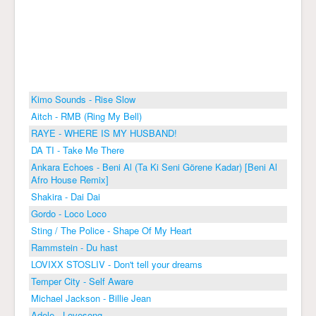
Kimo Sounds - Rise Slow
Aitch - RMB (Ring My Bell)
RAYE - WHERE IS MY HUSBAND!
DA TI - Take Me There
Ankara Echoes - Beni Al (Ta Ki Seni Görene Kadar) [Beni Al
Afro House Remix]
Shakira - Dai Dai
Gordo - Loco Loco
Sting / The Police - Shape Of My Heart
Rammstein - Du hast
LOVIXX STOSLIV - Don't tell your dreams
Temper City - Self Aware
Michael Jackson - Billie Jean
Adele - Lovesong