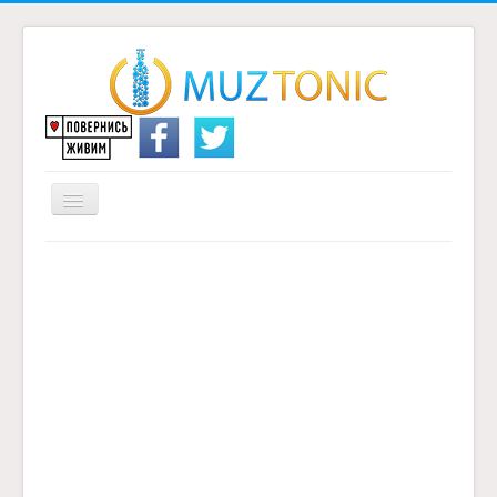
Перемикач
навігації
Головна
Надіслати переклад