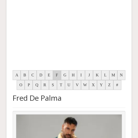
A
B
C
D
E
F
G
H
I
J
K
L
M
N
O
P
Q
R
S
T
U
V
W
X
Y
Z
#
Fred De Palma