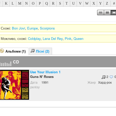
J
K
L
M
N
O
P
Q
R
S
T
U
V
W
X
Y
Z
#
Схожі:
Bon Jovi
,
Europe
,
Scorpions
Можливо, схожі:
Coldplay
,
Lana Del Rey
,
Pink
,
Queen
Альбоми (1)
Пісні (2)
CD
Use Your Illusion 1
Guns N' Roses
2
Дата
1991
Жанр
Хард-рок
релізу