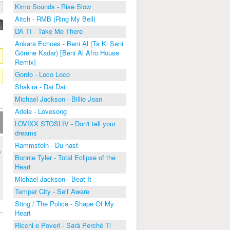
Kimo Sounds - Rise Slow
Aitch - RMB (Ring My Bell)
DA TI - Take Me There
Ankara Echoes - Beni Al (Ta Ki Seni
Görene Kadar) [Beni Al Afro House
Remix]
Gordo - Loco Loco
Shakira - Dai Dai
Michael Jackson - Billie Jean
Adele - Lovesong
LOVIXX STOSLIV - Don't tell your
dreams
Rammstein - Du hast
0
Bonnie Tyler - Total Eclipse of the
Heart
Michael Jackson - Beat It
Temper City - Self Aware
Sting / The Police - Shape Of My
Heart
Ricchi e Poveri - Sarà Perché Ti