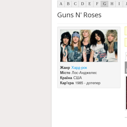
A
B
C
D
E
F
G
H
I
Guns N' Roses
Жанр
Хард-рок
Місто
Лос-Анджелес
Країна
США
Кар'єра
1985 - дотепер