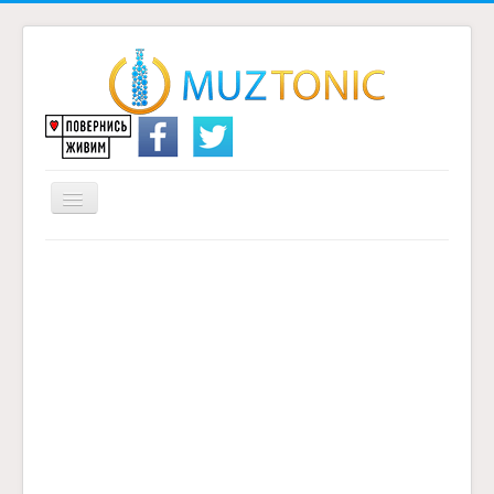
Перемикач
навігації
Головна
Надіслати переклад