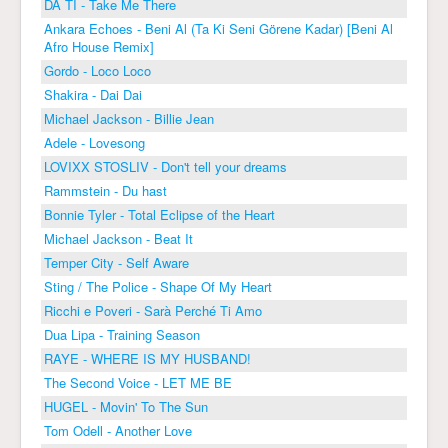
DA TI - Take Me There
Ankara Echoes - Beni Al (Ta Ki Seni Görene Kadar) [Beni Al
Afro House Remix]
Gordo - Loco Loco
Shakira - Dai Dai
Michael Jackson - Billie Jean
Adele - Lovesong
LOVIXX STOSLIV - Don't tell your dreams
Rammstein - Du hast
Bonnie Tyler - Total Eclipse of the Heart
Michael Jackson - Beat It
Temper City - Self Aware
Sting / The Police - Shape Of My Heart
Ricchi e Poveri - Sarà Perché Ti Amo
Dua Lipa - Training Season
RAYE - WHERE IS MY HUSBAND!
The Second Voice - LET ME BE
HUGEL - Movin' To The Sun
Tom Odell - Another Love