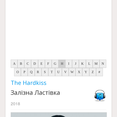
A
B
C
D
E
F
G
H
I
J
K
L
M
N
O
P
Q
R
S
T
U
V
W
X
Y
Z
#
The Hardkiss
Залізна Ластівка
2018