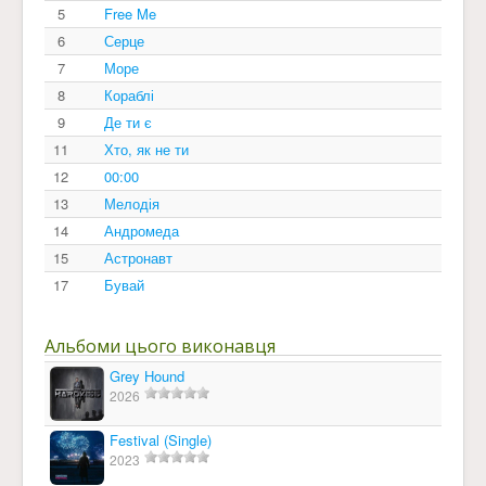
5
Free Me
6
Серце
7
Море
8
Кораблі
9
Де ти є
11
Хто, як не ти
12
00:00
13
Мелодія
14
Андромеда
15
Астронавт
17
Бувай
Альбоми цього виконавця
Grey Hound
2026
Festival (Single)
2023