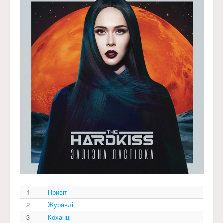
1
Привіт
2
Журавлі
3
Коханці