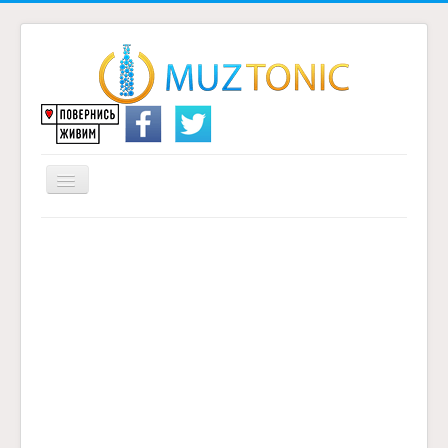
Перемикач
навігації
Головна
Надіслати переклад