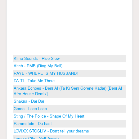
Kimo Sounds - Rise Slow
Aitch - RMB (Ring My Bell)
RAYE - WHERE IS MY HUSBAND!
DA TI - Take Me There
Ankara Echoes - Beni Al (Ta Ki Seni Görene Kadar) [Beni Al
Afro House Remix]
Shakira - Dai Dai
Gordo - Loco Loco
Sting / The Police - Shape Of My Heart
Rammstein - Du hast
LOVIXX STOSLIV - Don't tell your dreams
Temper City - Self Aware