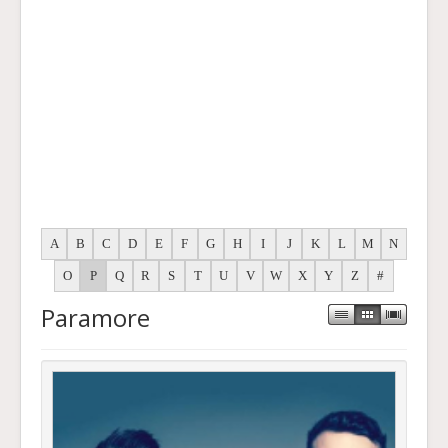
A
B
C
D
E
F
G
H
I
J
K
L
M
N
O
P
Q
R
S
T
U
V
W
X
Y
Z
#
Paramore