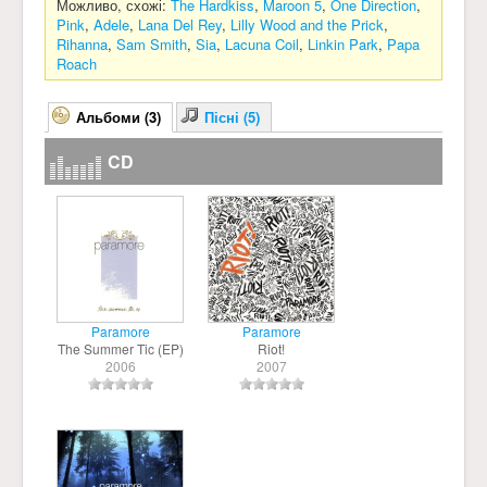
Можливо, схожі:
The Hardkiss
,
Maroon 5
,
One Direction
,
Pink
,
Adele
,
Lana Del Rey
,
Lilly Wood and the Prick
,
Rihanna
,
Sam Smith
,
Sia
,
Lacuna Coil
,
Linkin Park
,
Papa
Roach
Альбоми (3)
Пісні (5)
CD
Paramore
Paramore
The Summer Tic (EP)
Riot!
2006
2007