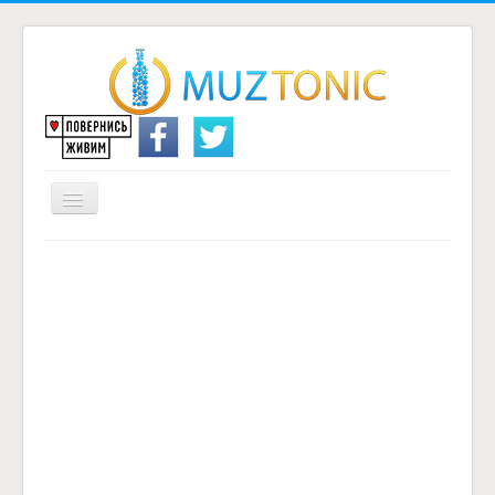
Перемикач
навігації
Головна
Надіслати переклад