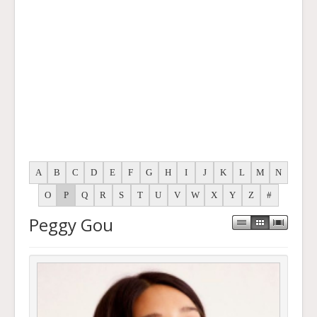
A
B
C
D
E
F
G
H
I
J
K
L
M
N
O
P
Q
R
S
T
U
V
W
X
Y
Z
#
Peggy Gou