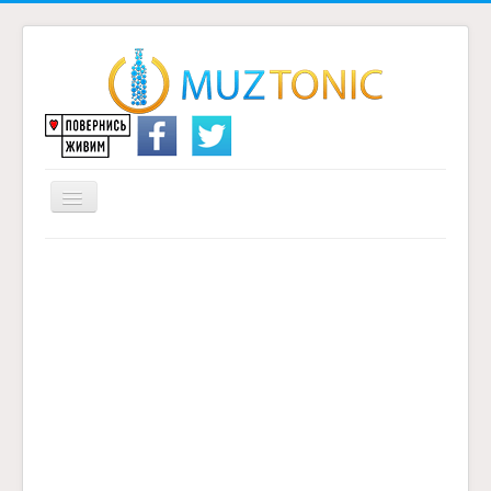
Перемикач
навігації
Головна
Надіслати переклад