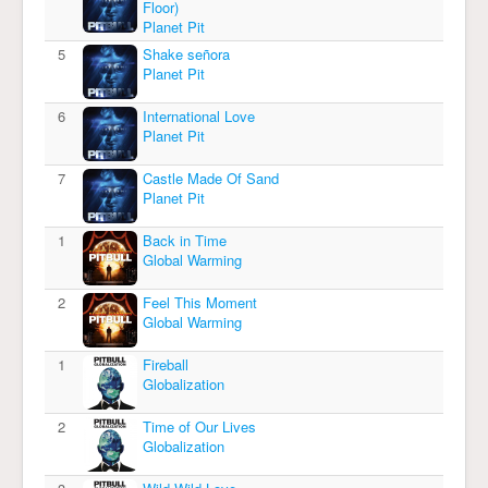
Floor)
Planet Pit
5
Shake señora
Planet Pit
6
International Love
Planet Pit
7
Castle Made Of Sand
Planet Pit
1
Back in Time
Global Warming
2
Feel This Moment
Global Warming
1
Fireball
Globalization
2
Time of Our Lives
Globalization