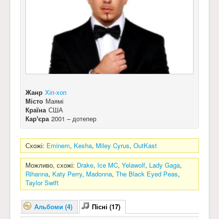
Жанр
Хіп-хоп
Місто
Маямі
Країна
США
Кар'єра
2001 – дотепер
Схожі:
Eminem
,
Kesha
,
Miley Cyrus
,
OutKast
Можливо, схожі:
Drake
,
Ice MC
,
Yelawolf
,
Lady Gaga
,
Rihanna
,
Katy Perry
,
Madonna
,
The Black Eyed Peas
,
Taylor Swift
Альбоми (4)
Пісні (17)