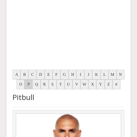
A
B
C
D
E
F
G
H
I
J
K
L
M
N
O
P
Q
R
S
T
U
V
W
X
Y
Z
#
Pitbull