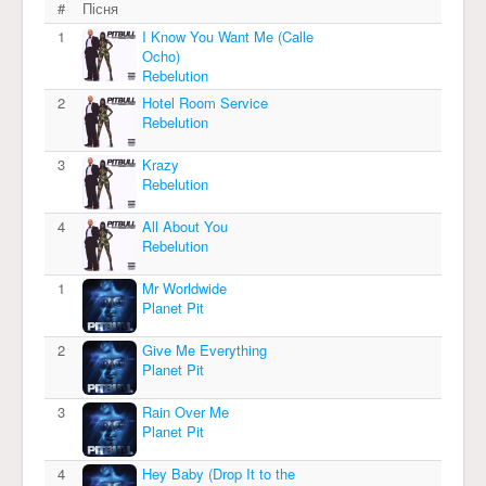
#
Пісня
1
I Know You Want Me (Calle
Ocho)
Rebelution
2
Hotel Room Service
Rebelution
3
Krazy
Rebelution
4
All About You
Rebelution
1
Mr Worldwide
Planet Pit
2
Give Me Everything
Planet Pit
3
Rain Over Me
Planet Pit
4
Hey Baby (Drop It to the