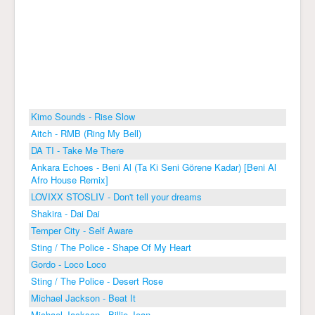
Kimo Sounds - Rise Slow
Aitch - RMB (Ring My Bell)
DA TI - Take Me There
Ankara Echoes - Beni Al (Ta Ki Seni Görene Kadar) [Beni Al
Afro House Remix]
LOVIXX STOSLIV - Don't tell your dreams
Shakira - Dai Dai
Temper City - Self Aware
Sting / The Police - Shape Of My Heart
Gordo - Loco Loco
Sting / The Police - Desert Rose
Michael Jackson - Beat It
Michael Jackson - Billie Jean