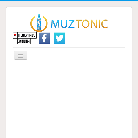
Перемикач
навігації
Головна
Надіслати переклад