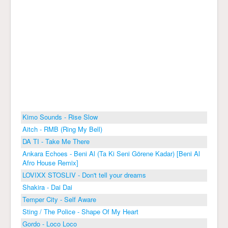
Kimo Sounds - Rise Slow
Aitch - RMB (Ring My Bell)
DA TI - Take Me There
Ankara Echoes - Beni Al (Ta Ki Seni Görene Kadar) [Beni Al
Afro House Remix]
LOVIXX STOSLIV - Don't tell your dreams
Shakira - Dai Dai
Temper City - Self Aware
Sting / The Police - Shape Of My Heart
Gordo - Loco Loco