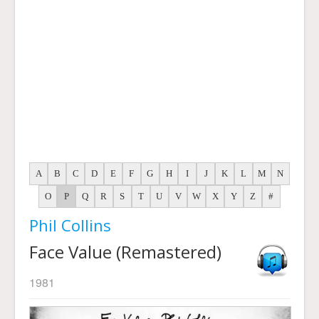
A
B
C
D
E
F
G
H
I
J
K
L
M
N
O
P
Q
R
S
T
U
V
W
X
Y
Z
#
Phil Collins
Face Value (Remastered)
1981