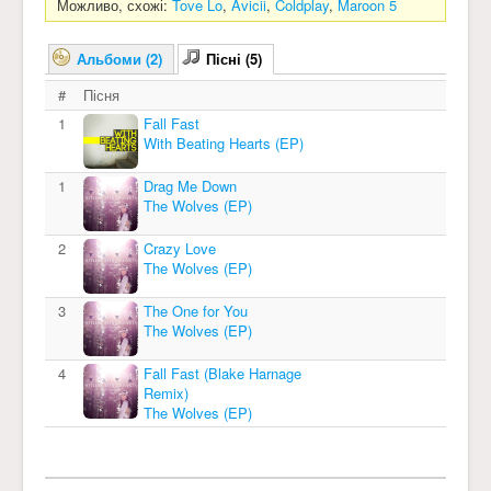
Можливо, схожі:
Tove Lo
,
Avicii
,
Coldplay
,
Maroon 5
Альбоми (2)
Пісні (5)
#
Пісня
1
Fall Fast
With Beating Hearts (EP)
1
Drag Me Down
The Wolves (EP)
2
Crazy Love
The Wolves (EP)
3
The One for You
The Wolves (EP)
4
Fall Fast (Blake Harnage
Remix)
The Wolves (EP)