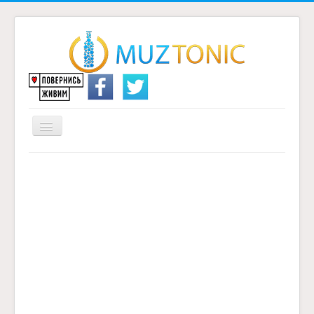
Перемикач
навігації
Головна
Надіслати переклад