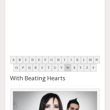
A
B
C
D
E
F
G
H
I
J
K
L
M
N
O
P
Q
R
S
T
U
V
W
X
Y
Z
#
With Beating Hearts