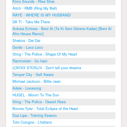
Kimo Sounds - Rise Slow
Aitch - RMB (Ring My Bell)
RAYE - WHERE IS MY HUSBAND!
DA TI - Take Me There
Ankara Echoes - Beni Al (Ta Ki Seni Görene Kadar) [Beni Al
Afro House Remix]
Shakira - Dai Dai
Gordo - Loco Loco
Sting / The Police - Shape Of My Heart
Rammstein - Du hast
LOVIXX STOSLIV - Don't tell your dreams
Temper City - Self Aware
Michael Jackson - Billie Jean
Adele - Lovesong
HUGEL - Movin' To The Sun
Sting / The Police - Desert Rose
Bonnie Tyler - Total Eclipse of the Heart
Dua Lipa - Training Season
Toto Cutugno - L'italiano