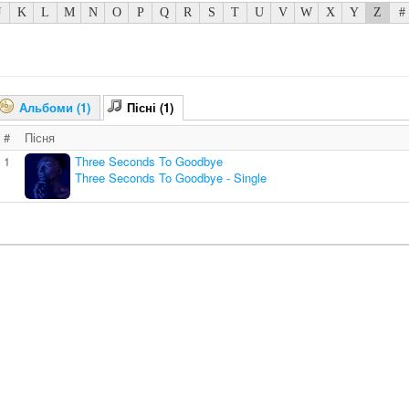
J
K
L
M
N
O
P
Q
R
S
T
U
V
W
X
Y
Z
#
Альбоми (1)
Пісні (1)
#
Пісня
1
Three Seconds To Goodbye
Three Seconds To Goodbye - Single