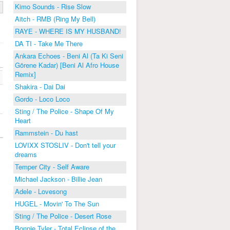
Kimo Sounds - Rise Slow
Aitch - RMB (Ring My Bell)
RAYE - WHERE IS MY HUSBAND!
DA TI - Take Me There
Ankara Echoes - Beni Al (Ta Ki Seni
Görene Kadar) [Beni Al Afro House
Remix]
Shakira - Dai Dai
Gordo - Loco Loco
Sting / The Police - Shape Of My
Heart
Rammstein - Du hast
LOVIXX STOSLIV - Don't tell your
dreams
Temper City - Self Aware
Michael Jackson - Billie Jean
Adele - Lovesong
HUGEL - Movin' To The Sun
Sting / The Police - Desert Rose
Bonnie Tyler - Total Eclipse of the