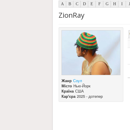
A
B
C
D
E
F
G
H
I
ZionRay
Жанр
Соул
Місто
Нью-Йорк
Країна
США
Кар'єра
2025 - дотепер