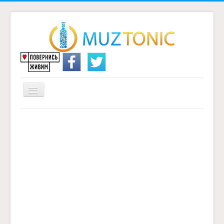
Перемикач
навігації
Головна
Надіслати переклад