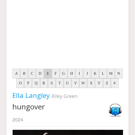
A
B
C
D
E
F
G
H
I
J
K
L
M
N
O
P
Q
R
S
T
U
V
W
X
Y
Z
#
Ella Langley
Riley Green
hungover
2024