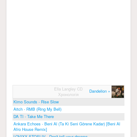
Ella Langley CD
Dandelion »
Хронологія
Kimo Sounds - Rise Slow
Aitch - RMB (Ring My Bell)
DA TI - Take Me There
Ankara Echoes - Beni Al (Ta Ki Seni Görene Kadar) [Beni Al
Afro House Remix]
LOVIXX STOSLIV - Don't tell your dreams