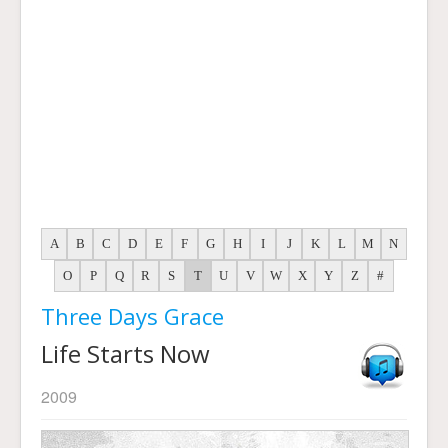
A
B
C
D
E
F
G
H
I
J
K
L
M
N
O
P
Q
R
S
T
U
V
W
X
Y
Z
#
Three Days Grace
Life Starts Now
2009