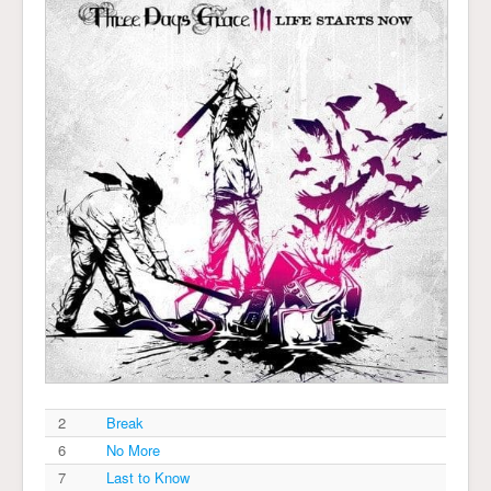
2
Break
6
No More
7
Last to Know