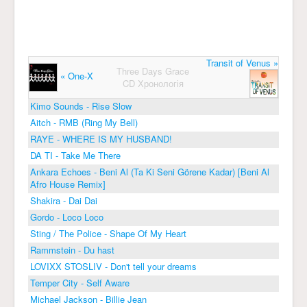
Transit of Venus »
Three Days Grace
« One-X
CD Хронологія
Kimo Sounds - Rise Slow
Aitch - RMB (Ring My Bell)
RAYE - WHERE IS MY HUSBAND!
DA TI - Take Me There
Ankara Echoes - Beni Al (Ta Ki Seni Görene Kadar) [Beni Al
Afro House Remix]
Shakira - Dai Dai
Gordo - Loco Loco
Sting / The Police - Shape Of My Heart
Rammstein - Du hast
LOVIXX STOSLIV - Don't tell your dreams
Temper City - Self Aware
Michael Jackson - Billie Jean