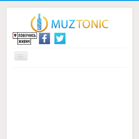
Перемикач
навігації
Головна
Надіслати переклад