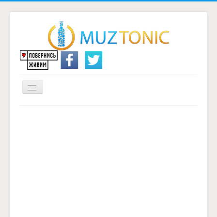
Перемикач
навігації
Головна
Надіслати переклад