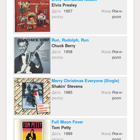
Elvis Presley
Дата
1957
Жанр
Рок-н-
релізу
ролл
Run, Rudolph, Run
Chuck Berry
Дата
1958
Жанр
Рок-н-
релізу
ролл
Merry Christmas Everyone (Single)
Shakin' Stevens
Дата
1985
Жанр
Рок-н-
релізу
ролл
Full Moon Fever
Tom Petty
Дата
1989
Жанр
Рок-н-
релізу
ролл