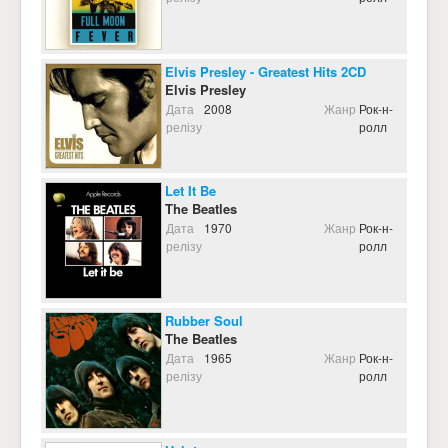
Elvis Presley - Greatest Hits 2CD
Elvis Presley
Дата
2008
Жанр
Рок-н-
релізу
ролл
Let It Be
The Beatles
Дата
1970
Жанр
Рок-н-
релізу
ролл
Rubber Soul
The Beatles
Дата
1965
Жанр
Рок-н-
релізу
ролл