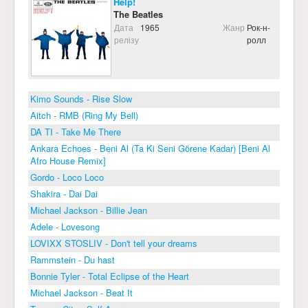
Help!
The Beatles
Дата
1965
Жанр
Рок-н-
релізу
ролл
Kimo Sounds - Rise Slow
Aitch - RMB (Ring My Bell)
DA TI - Take Me There
Ankara Echoes - Beni Al (Ta Ki Seni Görene Kadar) [Beni Al
Afro House Remix]
Gordo - Loco Loco
Shakira - Dai Dai
Michael Jackson - Billie Jean
Adele - Lovesong
LOVIXX STOSLIV - Don't tell your dreams
Rammstein - Du hast
Bonnie Tyler - Total Eclipse of the Heart
Michael Jackson - Beat It