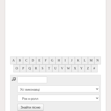
A
B
C
D
E
F
G
H
I
J
K
L
M
N
O
P
Q
R
S
T
U
V
W
X
Y
Z
#