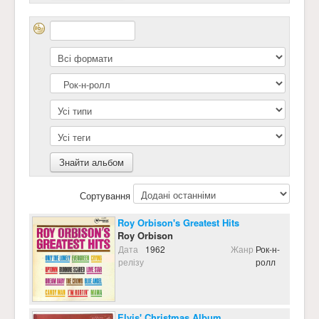
Сортування
Roy Orbison's Greatest Hits
Roy Orbison
Дата
1962
Жанр
Рок-н-
релізу
ролл
Elvis' Christmas Album