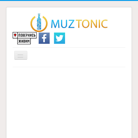
Перемикач
навігації
Головна
Надіслати переклад