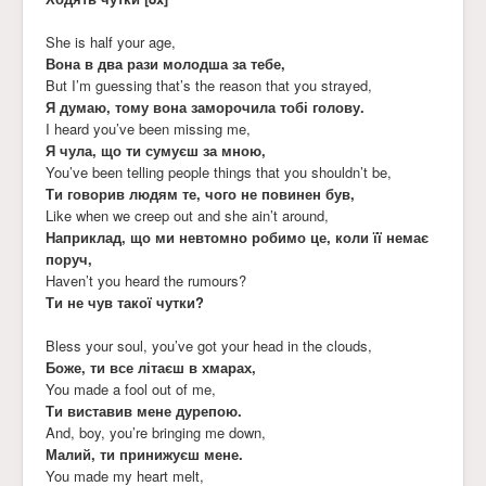
She is half your age,
Вона в два рази молодша за тебе,
But I’m guessing that’s the reason that you strayed,
Я думаю, тому вона заморочила тобі голову.
I heard you’ve been missing me,
Я чула, що ти сумуєш за мною,
You’ve been telling people things that you shouldn’t be,
Ти говорив людям те, чого не повинен був,
Like when we creep out and she ain’t around,
Наприклад, що ми невтомно робимо це, коли її немає
поруч,
Haven’t you heard the rumours?
Ти не чув такої чутки?
Bless your soul, you’ve got your head in the clouds,
Боже, ти все літаєш в хмарах,
You made a fool out of me,
Ти виставив мене дурепою.
And, boy, you’re bringing me down,
Малий, ти принижуєш мене.
You made my heart melt,