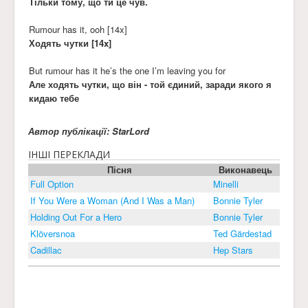
Тільки тому, що ти це чув.
Rumour has it, ooh [14x]
Ходять чутки [14x]
But rumour has it he’s the one I’m leaving you for
Але ходять чутки, що він - той єдиний, заради якого я
кидаю тебе
Автор публікації: StarLord
ІНШІ ПЕРЕКЛАДИ
Пісня
Виконавець
Full Option
Minelli
If You Were a Woman (And I Was a Man)
Bonnie Tyler
Holding Out For a Hero
Bonnie Tyler
Klöversnoa
Ted Gärdestad
Cadillac
Hep Stars