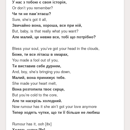
У нас з тобою є своя історія,
Or don’t you remember?
Чи ти не пам’ятаєш?
Sure, she’s got it all,
Звичайно вона, хороша, все при ній,
But, baby, is that really what you want?
Але малий, це невже все, тобі що потрібно?
Bless your soul, you’ve got your head in the clouds,
Боже, ти все літаєш в хмарах,
You made a fool out of you,
Ти виставив себе дурнем,
And, boy, she’s bringing you down,
Малий, вона принижує тебе.
She made your heart melt,
Вона розтопила твоє серце,
But you’re cold to the core,
Але ти наскрізь холодний.
Now rumour has it she ain’t got your love anymore
Тепер ходять чутки, що ти її більше не любиш
Rumour has it, ooh [8x]
Ходять чутки [8x]