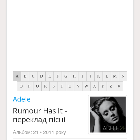
A
B
C
D
E
F
G
H
I
J
K
L
M
N
O
P
Q
R
S
T
U
V
W
X
Y
Z
#
Adele
Rumour Has It -
переклад пісні
Альбом:
21
• 2011 року