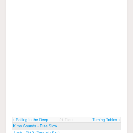
« Rolling in the Deep
21 Пісні
Turning Tables »
Kimo Sounds - Rise Slow
Aitch - RMB (Ring My Bell)