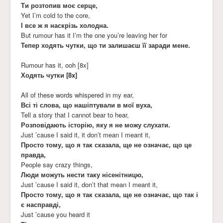
Ти розтопив моє серце,
Yet I’m cold to the core,
І все ж я наскрізь холодна.
But rumour has it I’m the one you’re leaving her for
Тепер ходять чутки, що ти залишаєш її заради мене.
Rumour has it, ooh [8x]
Ходять чутки [8x]
All of these words whispered in my ear,
Всі ті слова, що нашіптували в мої вуха,
Tell a story that I cannot bear to hear,
Розповідають історію, яку я не можу слухати.
Just ’cause I said it, it don’t mean I meant it,
Просто тому, що я так сказала, ще не означає, що це
правда,
People say crazy things,
Люди можуть нести таку нісенітницю,
Just ’cause I said it, don’t that mean I meant it,
Просто тому, що я так сказала, ще не означає, що так і
є насправді,
Just ’cause you heard it