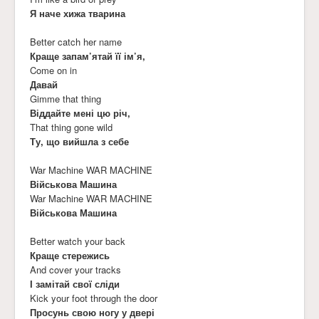
Я наче хижа тварина
Better catch her name
Краще запам’ятай її ім’я,
Come on in
Давай
Gimme that thing
Віддайте мені цю річ,
That thing gone wild
Ту, що вийшла з себе
War Machine WAR MACHINE
Військова Машина
War Machine WAR MACHINE
Військова Машина
Better watch your back
Краще стережись
And cover your tracks
І замітай свої сліди
Kick your foot through the door
Просунь свою ногу у двері