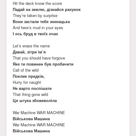
Hit the deck know the score
Падай на землю, дізнайся рахунок
They’re taken by surprise
Вони застали тебе зненацька
And here’s mud in your eyes
І ось бруд в твоїх очах
Let’s erase the name
Давай, зітри ім’я
That you should have forgove
Яке ти повинен був пробачити
Call of the wild
Поклик предків,
Hurry for naught
Не варто поспішати
That thing gone wild
Ця штука збожеволіла
War Machine WAR MACHINE
Військова Машина
War Machine WAR MACHINE
Військова Машина