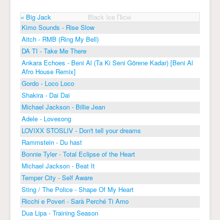
« Big Jack
Black Ice Пісні
Kimo Sounds - Rise Slow
Aitch - RMB (Ring My Bell)
DA TI - Take Me There
Ankara Echoes - Beni Al (Ta Ki Seni Görene Kadar) [Beni Al
Afro House Remix]
Gordo - Loco Loco
Shakira - Dai Dai
Michael Jackson - Billie Jean
Adele - Lovesong
LOVIXX STOSLIV - Don't tell your dreams
Rammstein - Du hast
Bonnie Tyler - Total Eclipse of the Heart
Michael Jackson - Beat It
Temper City - Self Aware
Sting / The Police - Shape Of My Heart
Ricchi e Poveri - Sarà Perché Ti Amo
Dua Lipa - Training Season