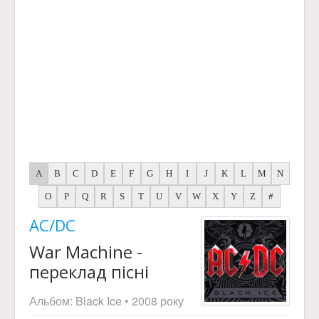
A
B
C
D
E
F
G
H
I
J
K
L
M
N
O
P
Q
R
S
T
U
V
W
X
Y
Z
#
AC/DC
War Machine -
переклад пісні
Альбом:
Black Ice
• 2008 року