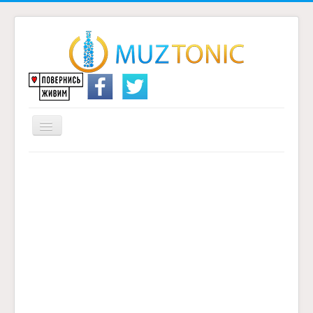
Перемикач
навігації
Головна
Надіслати переклад