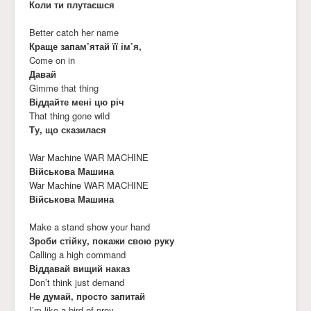
Коли ти плутаєшся
Better catch her name
Краще запам’ятай її ім’я,
Come on in
Давай
Gimme that thing
Віддайте мені цю річ
That thing gone wild
Ту, що сказилася
War Machine WAR MACHINE
Військова Машина
War Machine WAR MACHINE
Військова Машина
Make a stand show your hand
Зроби стійку, покажи свою руку
Calling a high command
Віддавай вищий наказ
Don’t think just demand
Не думай, просто запитай
I’m like a bird of prey