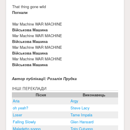
That thing gone wild
Погнали
War Machine WAR MACHINE
Військова Машина
War Machine WAR MACHINE
Військова Машина
War Machine WAR MACHINE
Військова Машина
War Machine WAR MACHINE
Військова Машина
Автор публікації: Розалія Прудка
ІНШІ ПЕРЕКЛАДИ
Пісня
Виконавець
Aria
Argy
oh yeah?
Steve Lacy
Loser
Tame Impala
Falling Slowly
Glen Hansard
Maledetto sogno
Toto Cutugno